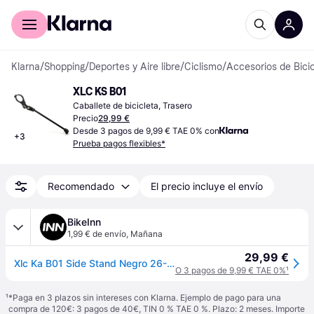
Comprar con Klarna
Para empresas
Klarna
/
Shopping
/
Deportes y Aire libre
/
Ciclismo
/
Accesorios de Bicic
XLC KS B01
Caballete de bicicleta, Trasero
Precio
29,99 €
Desde 3 pagos de 9,99 € TAE 0% con
+
3
Prueba pagos flexibles*
Recomendado
El precio incluye el envío
BikeInn
1,99 € de envío
,
Mañana
29,99 €
Xlc Ka B01 Side Stand Negro 26-28´´
O 3 pagos de 9,99 € TAE 0%
¹
¹
*Paga en 3 plazos sin intereses con Klarna. Ejemplo de pago para una
compra de 120€: 3 pagos de 40€, TIN 0 % TAE 0 %. Plazo: 2 meses. Importe