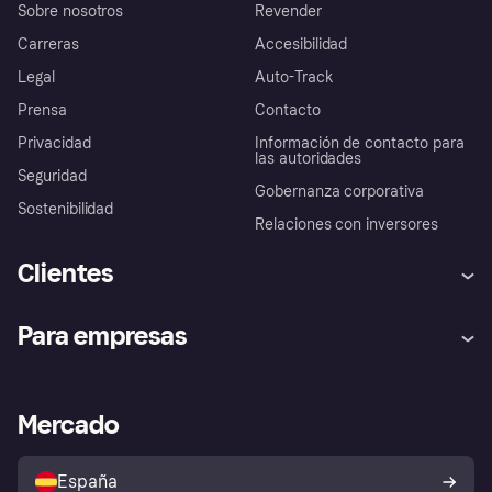
Sobre nosotros
Revender
Carreras
Accesibilidad
Legal
Auto-Track
Prensa
Contacto
Privacidad
Información de contacto para
las autoridades
Seguridad
Gobernanza corporativa
Sostenibilidad
Relaciones con inversores
Clientes
Ayuda
Promesa de protección contra
Para empresas
el fraude
Inicio de sesión
Nuestra promesa
Asistencia al comerciante
Portal de desarrolladores
Klarna app
Bienestar financiero
Acceso empresas
Estado operativo
Mercado
Directorio de tiendas
Configuración de privacidad
Vende con Klarna
Plataformas y socios
Política de protección al
comprador de Klarna
Tu derecho de desistimiento
España