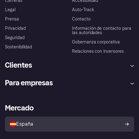
Carreras
Accesibilidad
Legal
Auto-Track
Prensa
Contacto
Privacidad
Información de contacto para
las autoridades
Seguridad
Gobernanza corporativa
Sostenibilidad
Relaciones con inversores
Clientes
Ayuda
Promesa de protección contra
Para empresas
el fraude
Inicio de sesión
Nuestra promesa
Asistencia al comerciante
Portal de desarrolladores
Klarna app
Bienestar financiero
Acceso empresas
Estado operativo
Mercado
Directorio de tiendas
Configuración de privacidad
Vende con Klarna
Plataformas y socios
Política de protección al
comprador de Klarna
Tu derecho de desistimiento
España
Reclamaciones