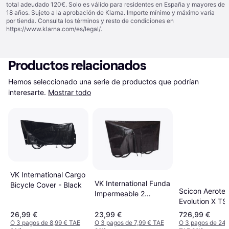
total adeudado 120€. Solo es válido para residentes en España y mayores de
18 años. Sujeto a la aprobación de Klarna. Importe mínimo y máximo varía
por tienda. Consulta los términos y resto de condiciones en
https://www.klarna.com/es/legal/
.
Productos relacionados
Hemos seleccionado una serie de productos que podrían 
interesarte.
Mostrar todo
VK International Cargo
VK International Funda
Bicycle Cover - Black
Scicon Aerote
Impermeable 2
Evolution X TS
Bicicletas Negro
Black
26,99 €
23,99 €
726,99 €
O 3 pagos de 8,99 € TAE
O 3 pagos de 7,99 € TAE
O 3 pagos de 242