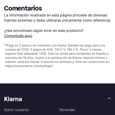
Comentarios
La información mostrada en esta página procede de diversas 
fuentes externas y debe utilizarse únicamente como referencia.

¿Has encontrado algún error en este producto? 
Comunícalo aquí
.
¹
*Paga en 3 plazos sin intereses con Klarna. Ejemplo de pago para una
compra de 120€: 3 pagos de 40€, TIN 0 % TAE 0 %. Plazo: 2 meses.
Importe total adeudado 120€. Solo es válido para residentes en España y
mayores de 18 años. Sujeto a la aprobación de Klarna. Importe mínimo y
máximo varía por tienda. Consulta los términos y resto de condiciones en
https://www.klarna.com/es/legal/
.
Klarna
Sobre nosotros
Revender