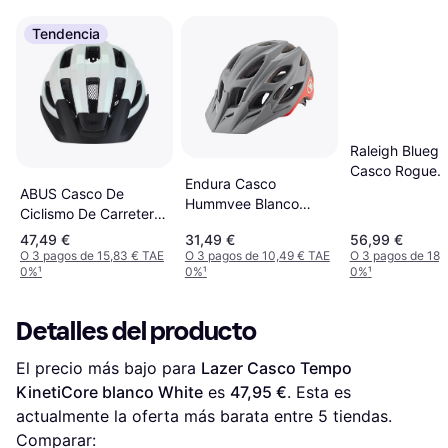
Tendencia
Raleigh Bluegr
Casco Rogue
Endura Casco
Verde/naranja
ABUS Casco De
Hummvee Blanco
Ciclismo De Carretera
Hombre
Macator L
47,49 €
31,49 €
56,99 €
O 3 pagos de 15,83 € TAE
O 3 pagos de 10,49 € TAE
O 3 pagos de 18,
0%
¹
0%
¹
0%
¹
Detalles del producto
El precio más bajo para 
Lazer Casco Tempo 
KinetiCore blanco White
 es 
47,95 €
. Esta es 
actualmente la oferta más barata entre 
5
 tiendas.
Comparar: