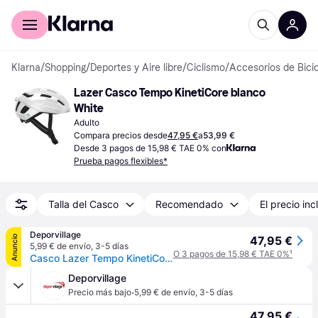
Comprar con Klarna
Para empresas
Klarna
/
Shopping
/
Deportes y Aire libre
/
Ciclismo
/
Accesorios de Bicic
Lazer Casco Tempo KinetiCore blanco 
White
Adulto
Compara precios desde
47,95 €
a
53,99 €
Desde 3 pagos de 15,98 € TAE 0% con
Prueba pagos flexibles*
Talla del Casco
Recomendado
El precio inc
Deporvillage
Anuncio
47,95 €
5,99 € de envío
,
3-5 días
O 3 pagos de 15,98 € TAE 0%
¹
Casco Lazer Tempo KinetiCore blanco - White
Deporvillage
·
Precio más bajo
5,99 € de envío
,
3-5 días
47,95 €