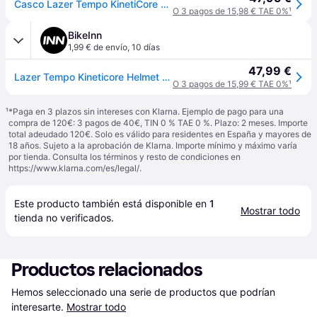
Casco Lazer Tempo KinetiCore blanco - White
O 3 pagos de 15,98 € TAE 0%
¹
BikeInn
1,99 € de envío
,
10 días
47,99 €
Lazer Tempo Kineticore Helmet Blanco
O 3 pagos de 15,99 € TAE 0%
¹
¹
*Paga en 3 plazos sin intereses con Klarna. Ejemplo de pago para una
compra de 120€: 3 pagos de 40€, TIN 0 % TAE 0 %. Plazo: 2 meses. Importe
total adeudado 120€. Solo es válido para residentes en España y mayores de
18 años. Sujeto a la aprobación de Klarna. Importe mínimo y máximo varía
por tienda. Consulta los términos y resto de condiciones en
https://www.klarna.com/es/legal/
.
Este producto también está disponible en 
1
Mostrar todo
tienda
 no verificados.
Productos relacionados
Hemos seleccionado una serie de productos que podrían 
interesarte.
Mostrar todo