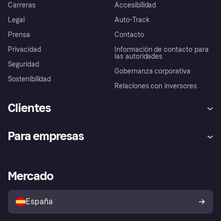
Carreras
Accesibilidad
Legal
Auto-Track
Prensa
Contacto
Privacidad
Información de contacto para
las autoridades
Seguridad
Gobernanza corporativa
Sostenibilidad
Relaciones con inversores
Clientes
Ayuda
Promesa de protección contra
Para empresas
el fraude
Inicio de sesión
Nuestra promesa
Asistencia al comerciante
Portal de desarrolladores
Klarna app
Bienestar financiero
Acceso empresas
Estado operativo
Mercado
Directorio de tiendas
Configuración de privacidad
Vende con Klarna
Plataformas y socios
Política de protección al
comprador de Klarna
Tu derecho de desistimiento
España
Reclamaciones