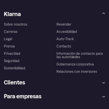
Klarna
Sobre nosotros
Revender
Carreras
Accesibilidad
Legal
Auto-Track
Prensa
Contacto
Privacidad
Información de contacto para
las autoridades
Seguridad
Gobernanza corporativa
Sostenibilidad
Relaciones con inversores
Clientes
Ayuda
Promesa de protección contra
Para empresas
el fraude
Inicio de sesión
Nuestra promesa
Asistencia al comerciante
Portal de desarrolladores
Klarna app