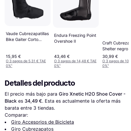
Vaude Cubrezapatillas
Endura Freezing Point
Bike Gaiter Corto
Overshoe II
Craft Cubrezap
Negro 47-49 Black
Shelter negro 
15,95 €
43,46 €
30,99 €
O 3 pagos de 5,31 € TAE
O 3 pagos de 14,48 € TAE
O 3 pagos de 10,
0%
¹
0%
¹
0%
¹
Detalles del producto
El precio más bajo para 
Giro Xnetic H2O Shoe Cover - 
Black
 es 
34,49 €
. Esta es actualmente la oferta más 
barata entre 
3
 tiendas.
Comparar:
Giro Accesorios de Bicicleta
Giro Cubrezapatos