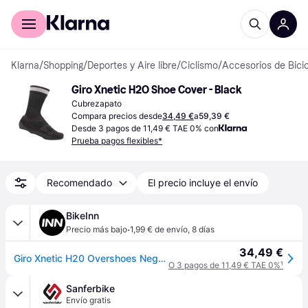
Comprar con Klarna
Para empresas
Klarna
/
Shopping
/
Deportes y Aire libre
/
Ciclismo
/
Accesorios de Bicic
Giro Xnetic H2O Shoe Cover - Black
Cubrezapato
Compara precios desde
34,49 €
a
59,39 €
Desde 3 pagos de 11,49 € TAE 0% con
Prueba pagos flexibles*
Recomendado
El precio incluye el envío
BikeInn
·
Precio más bajo
1,99 € de envío
,
8 días
34,49 €
Giro Xnetic H20 Overshoes Negro EU 46-48 Hombre
O 3 pagos de 11,49 € TAE 0%
¹
Sanferbike
Envío gratis