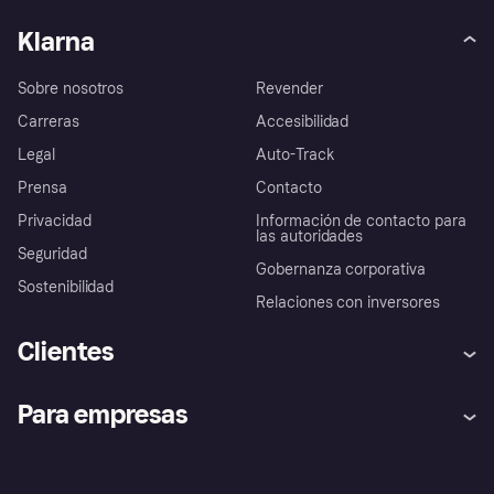
Klarna
Sobre nosotros
Revender
Carreras
Accesibilidad
Legal
Auto-Track
Prensa
Contacto
Privacidad
Información de contacto para
las autoridades
Seguridad
Gobernanza corporativa
Sostenibilidad
Relaciones con inversores
Clientes
Ayuda
Promesa de protección contra
Para empresas
el fraude
Inicio de sesión
Nuestra promesa
Asistencia al comerciante
Portal de desarrolladores
Klarna app
Bienestar financiero