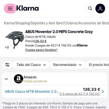
Comprar con Klarna
Para empresas
Klarna
/
Shopping
/
Deportes y Aire libre
/
Ciclismo
/
Accesorios de Bicic
ABUS Moventor 2.0 MIPS Concrete Gray
Casco de MTB, Adulto
Precio
126,33 €
Desde 3 pagos de 42,11 € TAE 0% con
+
3
Prueba pagos flexibles*
Talla del Casco
Recomendado
El precio inc
Amazon
Pedido pendiente
126,33 €
ABUS Casco MTB Moventor 2.0 MIPS, Casco Bicicleta Gris, Talla L
O 3 pagos de 42,11 € TAE 0%
¹
¹
*Paga en 3 plazos sin intereses con Klarna. Ejemplo de pago para una
compra de 120€: 3 pagos de 40€, TIN 0 % TAE 0 %. Plazo: 2 meses. Importe