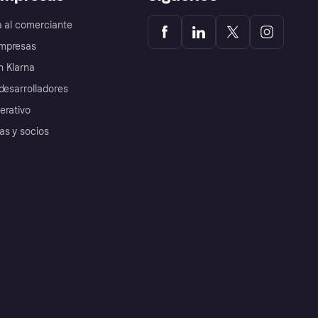
a al comerciante
mpresas
 Klarna
desarrolladores
erativo
as y socios