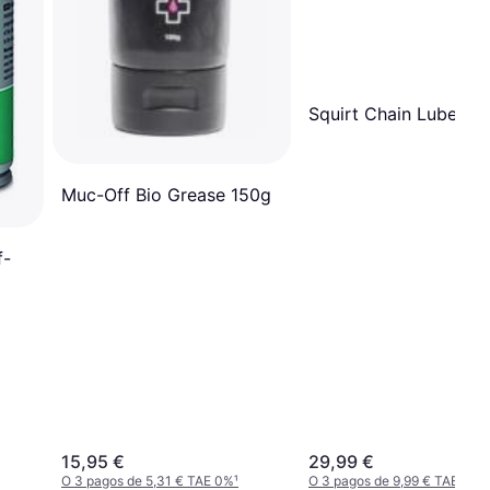
Squirt Chain Lube 50
Muc-Off Bio Grease 150g
f-
15,95 €
29,99 €
O 3 pagos de 5,31 € TAE 0%
¹
O 3 pagos de 9,99 € TAE 0%
¹