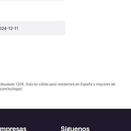
024-12-11
 adeudado 120€. Solo es válido para residentes en España y mayores de
com/es/legal/
.
empresas
Síguenos