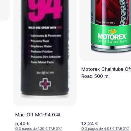
3
Motorex Chainlube Of
Road 500 ml
Muc-Off MO-94 0.4L
5,40 €
12,24 €
O 3 pagos de 1,80 € TAE 0%
¹
O 3 pagos de 4,08 € TAE 0%
¹