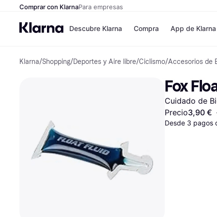
Comprar con Klarna
Para empresas
Descubre Klarna
Compra
App de Klarna
Klarna
/
Shopping
/
Deportes y Aire libre
/
Ciclismo
/
Accesorios de B
Formas de pag
Tiendas
Formas de pago
MediaMarkt
Fox Floa
Paga ahora
Shein
Paga en 3 plazos
Zalando Priv
Cuidado de Bic
Paga en 30 días
Zara
Financiación
JD Sports
Precio
3,90 €
Klarna en Apple 
Desde 3 pagos 
Directorio de tie