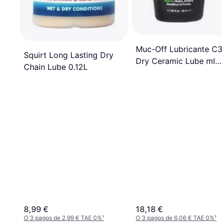
Muc-Off Lubricante C
Squirt Long Lasting Dry
Dry Ceramic Lube ml
Chain Lube 0.12L
Black
8,99 €
18,18 €
O 3 pagos de 2,99 € TAE 0%
¹
O 3 pagos de 6,06 € TAE 0%
¹