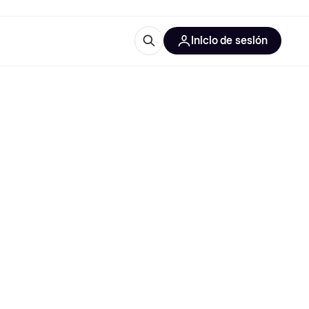
Inicio de sesión
Más información
les de oficina
Qué es Klarna?
las categorías