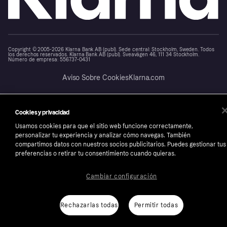
Copyright © 2005-2026 Klarna Bank AB (publ). Sede central: Stockholm, Sweden. Todos
los derechos reservados. Klarna Bank AB (publ). Sveavägen 46, 111 34 Stockholm.
Número de empresa: 556737-0431
Aviso Sobre Cookies
Klarna.com
Cookies y privacidad
Usamos cookies para que el sitio web funcione correctamente,
personalizar tu experiencia y analizar cómo navegas. También
compartimos datos con nuestros socios publicitarios. Puedes gestionar tus
preferencias o retirar tu consentimiento cuando quieras.
Cambiar configuración
Rechazarlas todas
Permitir todas