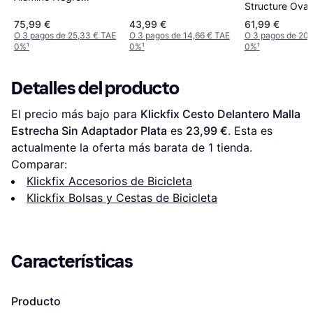
Structure Oval
40x25x26cm 16L
Tressé Sans
75,99 €
43,99 €
61,99 €
Adaptateur
O 3 pagos de 25,33 € TAE
O 3 pagos de 14,66 € TAE
O 3 pagos de 20,
0%
¹
0%
¹
0%
¹
Detalles del producto
El precio más bajo para 
Klickfix Cesto Delantero Malla 
Estrecha Sin Adaptador Plata
 es 
23,99 €
. Esta es 
actualmente la oferta más barata de 1 tienda.
Comparar:
Klickfix Accesorios de Bicicleta
Klickfix Bolsas y Cestas de Bicicleta
Características
Producto