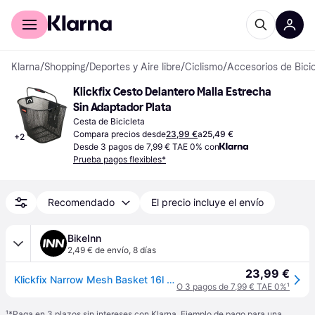
Comprar con Klarna
Para empresas
Klarna
/
Shopping
/
Deportes y Aire libre
/
Ciclismo
/
Accesorios de Bicic
Klickfix Cesto Delantero Malla Estrecha 
Sin Adaptador Plata
Cesta de Bicicleta
Compara precios desde
23,99 €
a
25,49 €
+
2
Desde 3 pagos de 7,99 € TAE 0% con
Prueba pagos flexibles*
Recomendado
El precio incluye el envío
BikeInn
2,49 € de envío
,
8 días
23,99 €
Klickfix Narrow Mesh Basket 16l Negro
O 3 pagos de 7,99 € TAE 0%
¹
¹
*Paga en 3 plazos sin intereses con Klarna. Ejemplo de pago para una