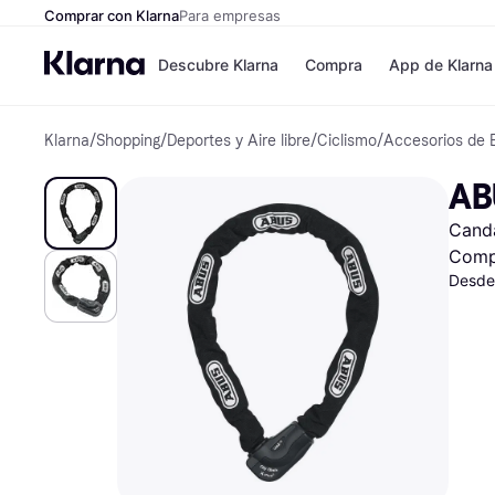
Comprar con Klarna
Para empresas
Descubre Klarna
Compra
App de Klarna
Klarna
/
Shopping
/
Deportes y Aire libre
/
Ciclismo
/
Accesorios de B
Tiendas
Formas de pag
Formas de pago
MediaMarkt
AB
Paga ahora
Shein
Paga en 3 plazos
Zalando Prive
Cand
Paga en 30 días
Zara
Financiación
JD Sports
Comp
Klarna en Apple 
Desde
Directorio de tien