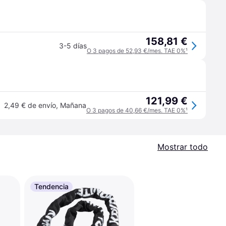
158,81 €
3-5 días
O 3 pagos de 52,93 €/mes. TAE 0%
¹
121,99 €
2,49 € de envío
,
Mañana
O 3 pagos de 40,66 €/mes. TAE 0%
¹
Mostrar todo
Tendencia