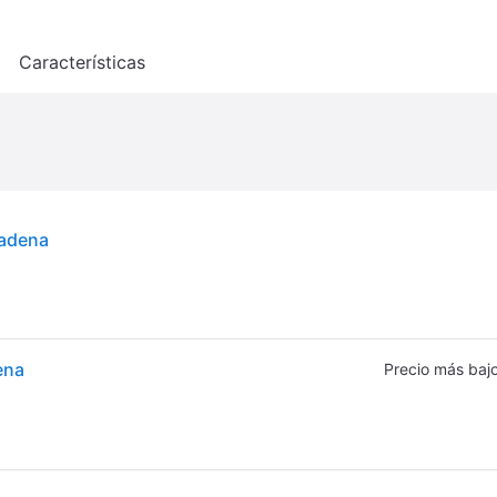
o
Características
cadena
ena
Precio más baj