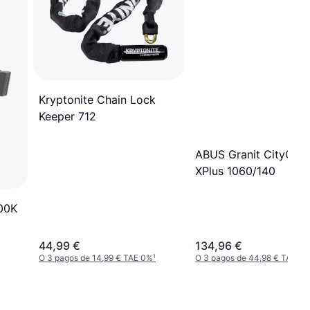
Kryptonite Chain Lock
Keeper 712
ABUS Granit CityChai
XPlus 1060/140
00K
44,99 €
134,96 €
O 3 pagos de 14,99 € TAE 0%
¹
O 3 pagos de 44,98 € TAE 0