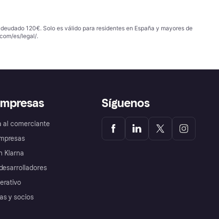
 adeudado 120€. Solo es válido para residentes en España y mayores de
com/es/legal/
.
empresas
Síguenos
a al comerciante
mpresas
 Klarna
desarrolladores
erativo
as y socios