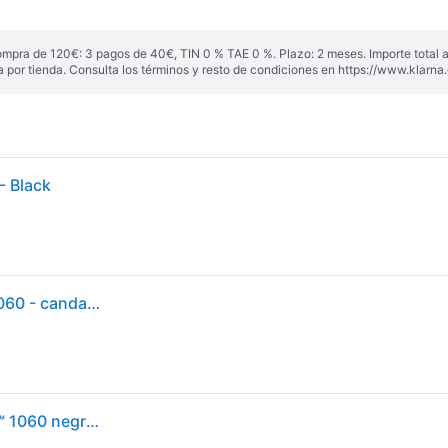
ompra de 120€: 3 pagos de 40€, TIN 0 % TAE 0 %. Plazo: 2 meses. Importe total
a por tienda. Consulta los términos y resto de condiciones en
https://www.klarna.
- Black
ABUS Candado de cadena Granit CityChain XPlus 1060 - candado de acero endurecido para bicicletas - nivel de seguridad 15
ABUS Candado de cadena GRANIT CityChain XPlus™ 1060 negro - EG