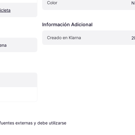
Color
N
cleta
Información Adicional
Creado en Klarna
2
ena
entes externas y debe utilizarse 