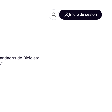
Inicio de sesión
Más información
iales de oficina
Qué es Klarna?
andados de Bicicleta
s*
 las categorías