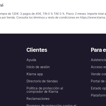
uí
.
ompra de 120€: 3 pagos de 40€, TIN 0 % TAE 0 %. Plazo: 2 meses. Importe total
a por tienda. Consulta los términos y resto de condiciones en
https://www.klarna.
Clientes
Para 
Ayuda
Asistenci
Inicio de sesión
Acceso e
Klarna app
Vende con
Directorio de tiendas
Portal de 
Política de protección al
Estado op
comprador de Klarna
Plataform
Reclamaciones
Promesa de protección contra el