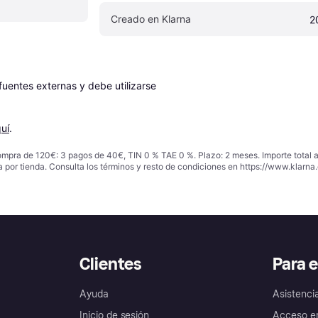
Creado en Klarna
2
entes externas y debe utilizarse 
uí
.
ompra de 120€: 3 pagos de 40€, TIN 0 % TAE 0 %. Plazo: 2 meses. Importe total
a por tienda. Consulta los términos y resto de condiciones en
https://www.klarna.
Clientes
Para 
Ayuda
Asistenci
Inicio de sesión
Acceso e