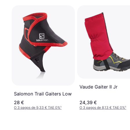
Vaude Gaiter II Jr
Salomon Trail Gaiters Low
28 €
24,39 €
O 3 pagos de 9,33 € TAE 0%
¹
O 3 pagos de 8,13 € TAE 0%
¹