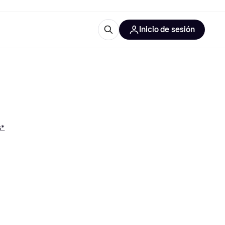
Inicio de sesión
Más información
les de oficina
Qué es Klarna?
s*
las categorías