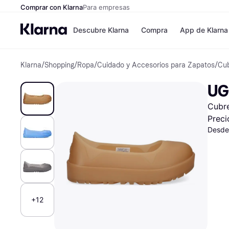
Comprar con Klarna
Para empresas
Descubre Klarna
Compra
App de Klarna
Klarna
/
Shopping
/
Ropa
/
Cuidado y Accesorios para Zapatos
/
Cu
Formas de pag
Tiendas
Formas de pago
MediaMarkt
UG
Paga ahora
Shein
Paga en 3 plazos
Zalando Priv
Cubr
Paga en 30 días
Zara
Financiación
JD Sports
Preci
Klarna en Apple 
Desde
Directorio de tie
+12