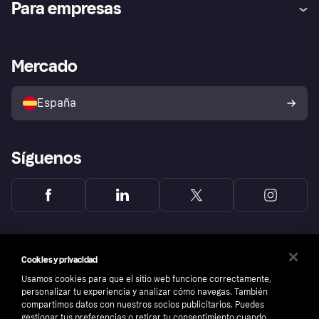
Para empresas
el fraude
Inicio de sesión
Nuestra promesa
Asistencia al comerciante
Portal de desarrolladores
Klarna app
Bienestar financiero
Acceso empresas
Estado operativo
Mercado
Directorio de tiendas
Configuración de privacidad
Vende con Klarna
Plataformas y socios
Política de protección al
comprador de Klarna
Tu derecho de desistimiento
España
Reclamaciones
Síguenos
Cookies y privacidad
Usamos cookies para que el sitio web funcione correctamente,
personalizar tu experiencia y analizar cómo navegas. También
compartimos datos con nuestros socios publicitarios. Puedes
gestionar tus preferencias o retirar tu consentimiento cuando