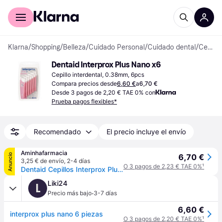
Comprar con Klarna
Para empresas
Klarna
/
Shopping
/
Belleza
/
Cuidado Personal
/
Cuidado dental
/
Cepillos interdentales
Dentaid Interprox Plus Nano x6
Cepillo interdental, 0.38mm, 6pcs
Compara precios desde
6,60 €
a
6,70 €
Desde 3 pagos de 2,20 € TAE 0% con
Prueba pagos flexibles*
Recomendado
El precio incluye el envío
Aminhafarmacia
Anuncio
6,70 €
3,25 € de envío
,
2-4 días
O 3 pagos de 2,23 € TAE 0%
¹
Dentaid Cepillos Interprox Plus x6
Liki24
L
·
Precio más bajo
3-7 días
6,60 €
interprox plus nano 6 piezas
O 3 pagos de 2,20 € TAE 0%
¹