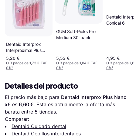
Dentaid Interp
Conical 6
GUM Soft-Picks Pro
Medium 30-pack
Dentaid Interprox
Interproximal Plus
Nano 6
5,20 €
5,53 €
4,95 €
O 3 pagos de 1,73 € TAE
O 3 pagos de 1,84 € TAE
O 3 pagos de 1,6
0%
¹
0%
¹
0%
¹
Detalles del producto
El precio más bajo para 
Dentaid Interprox Plus Nano 
x6
 es 
6,60 €
. Esta es actualmente la oferta más 
barata entre 
5
 tiendas.
Comparar:
Dentaid Cuidado dental
Dentaid Cepillos interdentales