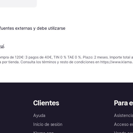
entes externas y debe utilizarse 
uí
.
ompra de 120€: 3 pagos de 40€, TIN 0 % TAE 0 %. Plazo: 2 meses. Importe total
a por tienda. Consulta los términos y resto de condiciones en
https://www.klarna.
Clientes
Para 
Ayuda
Asistenci
Inicio de sesión
Acceso e