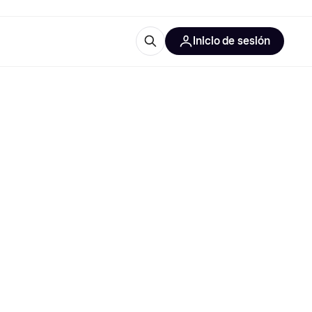
Inicio de sesión
Más información
les de oficina
Qué es Klarna?
las categorías