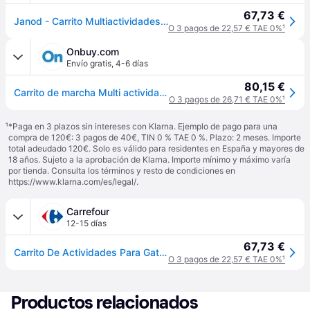
67,73 €
Janod - Carrito Multiactividades Gato de Madera - Andador Evolutivo con Freno y Mango Ajustable - Aprendizaje de Caminar - Desde 1 año, J08005, Multicolor
O 3 pagos de 22,57 € TAE 0%
¹
Onbuy.com
Envío gratis
,
4-6 días
80,15 €
Carrito de marcha Multi actividades Gato - JANOD - J08005 - Naranja - Madera - A partir de 18 meses
O 3 pagos de 26,71 € TAE 0%
¹
¹
*Paga en 3 plazos sin intereses con Klarna. Ejemplo de pago para una
compra de 120€: 3 pagos de 40€, TIN 0 % TAE 0 %. Plazo: 2 meses. Importe
total adeudado 120€. Solo es válido para residentes en España y mayores de
18 años. Sujeto a la aprobación de Klarna. Importe mínimo y máximo varía
por tienda. Consulta los términos y resto de condiciones en
https://www.klarna.com/es/legal/
.
Carrefour
12-15 días
67,73 €
Carrito De Actividades Para Gatos
O 3 pagos de 22,57 € TAE 0%
¹
Productos relacionados