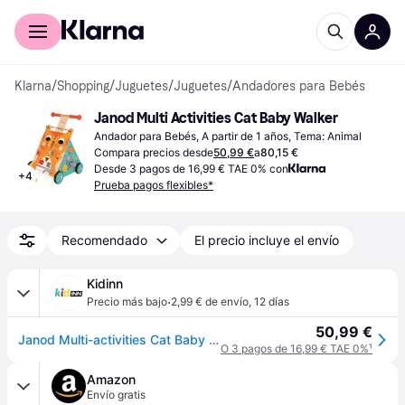
Comprar con Klarna
Para empresas
Klarna
/
Shopping
/
Juguetes
/
Juguetes
/
Andadores para Bebés
Janod Multi Activities Cat Baby Walker
Andador para Bebés, A partir de 1 años, Tema: Animal
Compara precios desde
50,99 €
a
80,15 €
Desde 3 pagos de 16,99 € TAE 0% con
+
4
Prueba pagos flexibles*
Recomendado
El precio incluye el envío
Kidinn
·
Precio más bajo
2,99 € de envío
,
12 días
50,99 €
Janod Multi-activities Cat Baby Walker Multicolor 12 Months-3 Years Niños
O 3 pagos de 16,99 € TAE 0%
¹
Amazon
Envío gratis