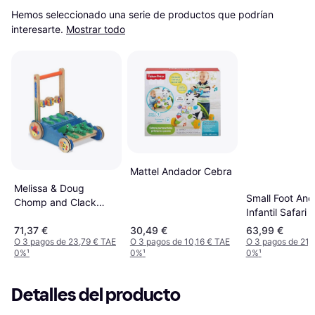
Hemos seleccionado una serie de productos que podrían 
interesarte.
Mostrar todo
Mattel Andador Cebra
Melissa & Doug
Small Foot An
Chomp and Clack
Infantil Safari
Alligator Ages 1
71,37 €
30,49 €
63,99 €
O 3 pagos de 23,79 € TAE
O 3 pagos de 10,16 € TAE
O 3 pagos de 21,
0%
¹
0%
¹
0%
¹
Detalles del producto