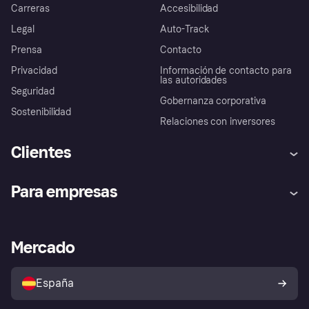
Carreras
Accesibilidad
Legal
Auto-Track
Prensa
Contacto
Privacidad
Información de contacto para
las autoridades
Seguridad
Gobernanza corporativa
Sostenibilidad
Relaciones con inversores
Clientes
Ayuda
Promesa de protección contra
Para empresas
el fraude
Inicio de sesión
Nuestra promesa
Asistencia al comerciante
Portal de desarrolladores
Klarna app
Bienestar financiero
Acceso empresas
Estado operativo
Mercado
Directorio de tiendas
Configuración de privacidad
Vende con Klarna
Plataformas y socios
Política de protección al
comprador de Klarna
Tu derecho de desistimiento
España
Reclamaciones