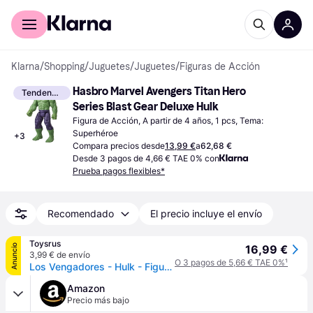
Comprar con Klarna
Para empresas
Klarna
/
Shopping
/
Juguetes
/
Juguetes
/
Figuras de Acción
Hasbro Marvel Avengers Titan Hero 
Tendencia
Series Blast Gear Deluxe Hulk
Figura de Acción, A partir de 4 años, 1 pcs, Tema: 
Superhéroe
+
3
Compara precios desde
13,99 €
a
62,68 €
Desde 3 pagos de 4,66 € TAE 0% con
Prueba pagos flexibles*
Recomendado
El precio incluye el envío
Toysrus
Anuncio
16,99 €
3,99 € de envío
O 3 pagos de 5,66 € TAE 0%
¹
Los Vengadores - Hulk - Figura Titan Hero Deluxe
Amazon
Precio más bajo