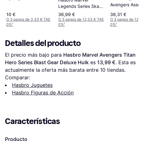
Friends 22.5cm
Avengers Asse
Legends Series Skaar
Hulk
Son of Hulk
10 €
36,99 €
36,31 €
O 3 pagos de 3,33 € TAE
O 3 pagos de 12,33 € TAE
O 3 pagos de 12,
0%
¹
0%
¹
0%
¹
Detalles del producto
El precio más bajo para 
Hasbro Marvel Avengers Titan 
Hero Series Blast Gear Deluxe Hulk
 es 
13,99 €
. Esta es 
actualmente la oferta más barata entre 
10
 tiendas.
Comparar:
Hasbro Juguetes
Hasbro Figuras de Acción
Características
Producto