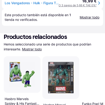
16,99 €
Los Vengadores - Hulk - Figura Titan Hero Deluxe
O 3 pagos de 5,66 € TAE 0%
¹
Este producto también está disponible en 
1
Mostrar todo
tienda
 no verificados.
Productos relacionados
Hemos seleccionado una serie de productos que podrían 
interesarte.
Mostrar todo
Hasbro Marvels
Spidey & His Fantastic
Funko Pop! Ma
Hasbro Marvel