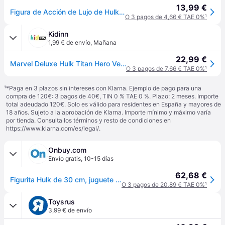
13,99 €
Figura de Acción de Lujo de Hulk de Marvel Avengers Titan Hero Series Blast Gear, Juguete de Superhéroe para el Juego de rol de 30 cm, Niños de 4 Años o Más
O 3 pagos de 4,66 € TAE 0%
¹
Kidinn
1,99 € de envío
,
Mañana
22,99 €
Marvel Deluxe Hulk Titan Hero Verde Niños
O 3 pagos de 7,66 € TAE 0%
¹
¹
*Paga en 3 plazos sin intereses con Klarna. Ejemplo de pago para una
compra de 120€: 3 pagos de 40€, TIN 0 % TAE 0 %. Plazo: 2 meses. Importe
total adeudado 120€. Solo es válido para residentes en España y mayores de
18 años. Sujeto a la aprobación de Klarna. Importe mínimo y máximo varía
por tienda. Consulta los términos y resto de condiciones en
https://www.klarna.com/es/legal/
.
Onbuy.com
Envío gratis
,
10-15 días
62,68 €
Figurita Hulk de 30 cm, juguete de la serie Titan Hero de los Avengers para niños a partir de 4 años, Marvel.
O 3 pagos de 20,89 € TAE 0%
¹
Toysrus
3,99 € de envío