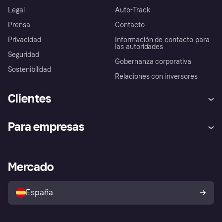
Legal
Auto-Track
Prensa
Contacto
Privacidad
Información de contacto para
las autoridades
Seguridad
Gobernanza corporativa
Sostenibilidad
Relaciones con inversores
Clientes
Ayuda
Promesa de protección contra
Para empresas
el fraude
Inicio de sesión
Nuestra promesa
Asistencia al comerciante
Portal de desarrolladores
Klarna app
Bienestar financiero
Acceso empresas
Estado operativo
Mercado
Directorio de tiendas
Configuración de privacidad
Vende con Klarna
Plataformas y socios
Política de protección al
comprador de Klarna
Tu derecho de desistimiento
España
Reclamaciones