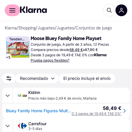
Comprar con Klarna
Para empresas
Klarna
/
Shopping
/
Juguetes
/
Juguetes
/
Conjuntos de juego
Moose Bluey Family Home Playset
Tendencia
Conjunto de juego, A partir de 3 años, 12 Piezas
Compara precios desde
58,49 €
a
67,90 €
Desde 3 pagos de 19,49 € TAE 0% con
+
5
Prueba pagos flexibles*
Recomendado
El precio incluye el envío
Kidinn
·
Precio más bajo
2,49 € de envío
,
Mañana
58,49 €
Bluey Family Home Figures Multicolor Niños
O 3 pagos de 19,49 € TAE 0%
¹
Carrefour
3-5 días