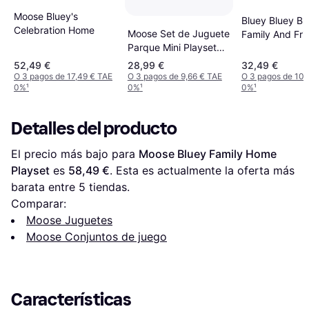
Moose Bluey's
Bluey Bluey Bl
Celebration Home
Moose Set de Juguete
Family And Fri
Parque Mini Playset
Figure 8-Pack
BLY51000
52,49 €
28,99 €
32,49 €
O 3 pagos de 17,49 € TAE
O 3 pagos de 9,66 € TAE
O 3 pagos de 10,
0%
¹
0%
¹
0%
¹
Detalles del producto
El precio más bajo para 
Moose Bluey Family Home 
Playset
 es 
58,49 €
. Esta es actualmente la oferta más 
barata entre 
5
 tiendas.
Comparar:
Moose Juguetes
Moose Conjuntos de juego
Características