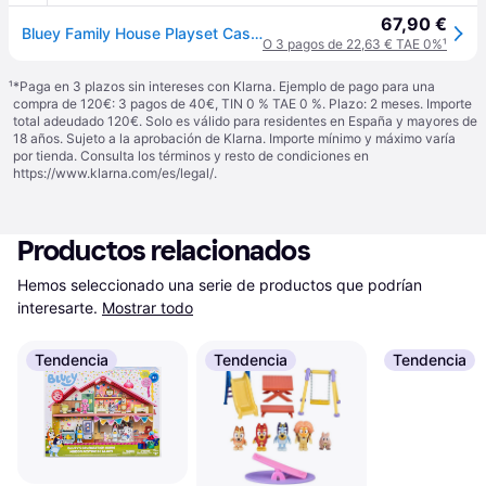
67,90 €
Bluey Family House Playset Casa de Juguetes + 3 años
O 3 pagos de 22,63 € TAE 0%
¹
¹
*Paga en 3 plazos sin intereses con Klarna. Ejemplo de pago para una
compra de 120€: 3 pagos de 40€, TIN 0 % TAE 0 %. Plazo: 2 meses. Importe
total adeudado 120€. Solo es válido para residentes en España y mayores de
18 años. Sujeto a la aprobación de Klarna. Importe mínimo y máximo varía
por tienda. Consulta los términos y resto de condiciones en
https://www.klarna.com/es/legal/
.
Productos relacionados
Hemos seleccionado una serie de productos que podrían 
interesarte.
Mostrar todo
Tendencia
Tendencia
Tendencia