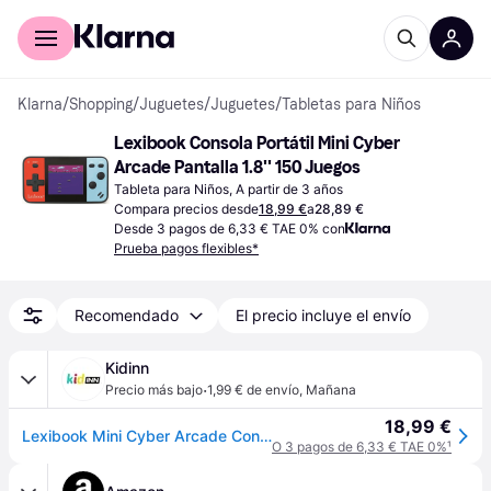
Comprar con Klarna
Para empresas
Klarna
/
Shopping
/
Juguetes
/
Juguetes
/
Tabletas para Niños
Lexibook Consola Portátil Mini Cyber 
Arcade Pantalla 1.8'' 150 Juegos
Tableta para Niños, A partir de 3 años
Compara precios desde
18,99 €
a
28,89 €
Desde 3 pagos de 6,33 € TAE 0% con
Prueba pagos flexibles*
Recomendado
El precio incluye el envío
Kidinn
·
Precio más bajo
1,99 € de envío
,
Mañana
18,99 €
Lexibook Mini Cyber Arcade Console Pocket Multicolor Niños
O 3 pagos de 6,33 € TAE 0%
¹