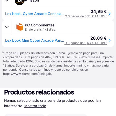
Amazon
24,95 €
Lexibook, Cyber Arcade Consola de Bolsillo, JL1895
O 3 pagos de 8,31 € TAE 0%
¹
PC Componentes
Envío gratis
,
1-2 días
28,89 €
Lexibook Mini Cyber Arcade Pantalla 1.8'' 150 Juegos
O 3 pagos de 9,63 € TAE 0%
¹
¹
*Paga en 3 plazos sin intereses con Klarna. Ejemplo de pago para una
compra de 120€: 3 pagos de 40€, TIN 0 % TAE 0 %. Plazo: 2 meses. Importe
total adeudado 120€. Solo es válido para residentes en España y mayores de
18 años. Sujeto a la aprobación de Klarna. Importe mínimo y máximo varía
por tienda. Consulta los términos y resto de condiciones en
https://www.klarna.com/es/legal/
.
Productos relacionados
Hemos seleccionado una serie de productos que podrían 
interesarte.
Mostrar todo