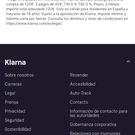
compra de 120€: 3 pagos de 40€, TIN 0 % TAE 0 %. Plazo: 2 meses.
Importe total adeudado 120€. Solo es válido para residentes en España y
mayores de 18 años. Sujeto a la aprobación de Klarna. Importe mínimo y
máximo varía por tienda. Consulta los términos y resto de condiciones en
https://www.klarna.com/es/legal/
.
Klarna
Sobre nosotros
Revender
Carreras
Accesibilidad
Legal
Auto-Track
Prensa
Contacto
Privacidad
Información de contacto para
las autoridades
Seguridad
Gobernanza corporativa
Sostenibilidad
Relaciones con inversores