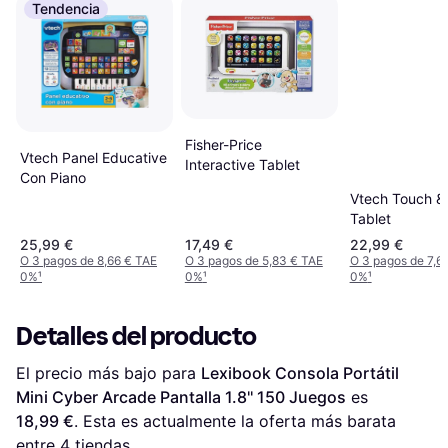
Tendencia
Fisher-Price
Vtech Panel Educative
Interactive Tablet
Con Piano
Vtech Touch &
Tablet
25,99 €
17,49 €
22,99 €
O 3 pagos de 8,66 € TAE
O 3 pagos de 5,83 € TAE
O 3 pagos de 7,6
0%
¹
0%
¹
0%
¹
Detalles del producto
El precio más bajo para 
Lexibook Consola Portátil 
Mini Cyber Arcade Pantalla 1.8'' 150 Juegos
 es 
18,99 €
. Esta es actualmente la oferta más barata 
entre 
4
 tiendas.