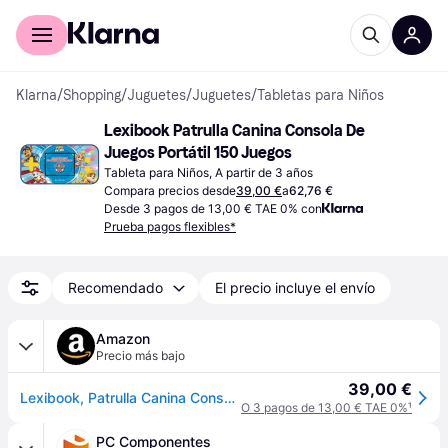
Comprar con Klarna
Para empresas
Klarna
/
Shopping
/
Juguetes
/
Juguetes
/
Tabletas para Niños
Lexibook Patrulla Canina Consola De 
Juegos Portátil 150 Juegos
Tableta para Niños, A partir de 3 años
Compara precios desde
39,00 €
a
62,76 €
Desde 3 pagos de 13,00 € TAE 0% con
Prueba pagos flexibles*
Recomendado
El precio incluye el envío
Amazon
Precio más bajo
39,00 €
Lexibook, Patrulla Canina Consola Cyber Arcade, JL2367PA
O 3 pagos de 13,00 € TAE 0%
¹
PC Componentes