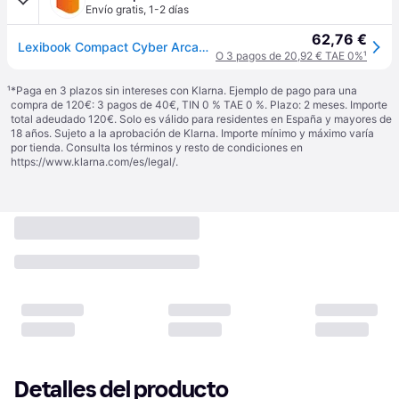
Envío gratis
,
1-2 días
62,76 €
Lexibook Compact Cyber Arcade Patrulla Canina 150 Juegos
O 3 pagos de 20,92 € TAE 0%
¹
¹
*Paga en 3 plazos sin intereses con Klarna. Ejemplo de pago para una
compra de 120€: 3 pagos de 40€, TIN 0 % TAE 0 %. Plazo: 2 meses. Importe
total adeudado 120€. Solo es válido para residentes en España y mayores de
18 años. Sujeto a la aprobación de Klarna. Importe mínimo y máximo varía
por tienda. Consulta los términos y resto de condiciones en
https://www.klarna.com/es/legal/
.
Detalles del producto