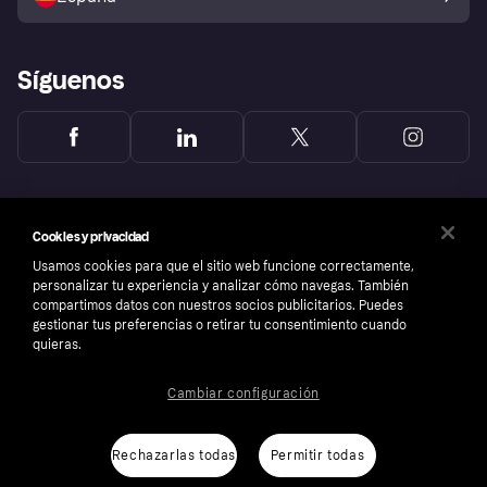
Reclamaciones
Síguenos
Cookies y privacidad
Usamos cookies para que el sitio web funcione correctamente,
personalizar tu experiencia y analizar cómo navegas. También
compartimos datos con nuestros socios publicitarios. Puedes
gestionar tus preferencias o retirar tu consentimiento cuando
quieras.
Cambiar configuración
Copyright © 2005-2026 Klarna Bank AB (publ). Sede central: Stockholm, Sweden. Todos
los derechos reservados. Klarna Bank AB (publ). Sveavägen 46, 111 34 Stockholm.
Número de empresa: 556737-0431
Rechazarlas todas
Permitir todas
Aviso Sobre Cookies
Klarna.com