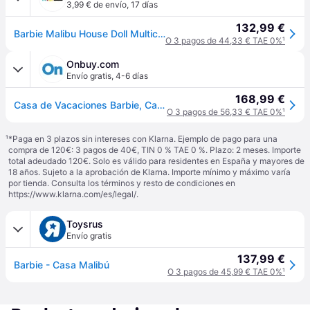
3,99 € de envío
,
17 días
132,99 €
Barbie Malibu House Doll Multicolor Niños
O 3 pagos de 44,33 € TAE 0%
¹
Onbuy.com
Envío gratis
,
4-6 días
168,99 €
Casa de Vacaciones Barbie, Casa de 2 Plantas Totalmente Amueblada con 6 Áreas de Juego, Ascensor y 30 Accesorios
O 3 pagos de 56,33 € TAE 0%
¹
¹
*Paga en 3 plazos sin intereses con Klarna. Ejemplo de pago para una
compra de 120€: 3 pagos de 40€, TIN 0 % TAE 0 %. Plazo: 2 meses. Importe
total adeudado 120€. Solo es válido para residentes en España y mayores de
18 años. Sujeto a la aprobación de Klarna. Importe mínimo y máximo varía
por tienda. Consulta los términos y resto de condiciones en
https://www.klarna.com/es/legal/
.
Toysrus
Envío gratis
137,99 €
Barbie - Casa Malibú
O 3 pagos de 45,99 € TAE 0%
¹