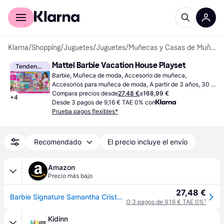
Comprar con Klarna
Para empresas
Klarna
/
Shopping
/
Juguetes
/
Juguetes
/
Muñecas y Casas de Muñecas
Mattel Barbie Vacation House Playset
Tendencia
Barbie, Muñeca de moda, Accesorio de muñeca, 
Accesorios para muñeca de moda, A partir de 3 años, 30 
Piezas
Compara precios desde
27,48 €
a
168,99 €
+
4
Desde 3 pagos de 9,16 € TAE 0% con
Prueba pagos flexibles*
Recomendado
El precio incluye el envío
Amazon
Precio más bajo
27,48 €
Barbie Signature Samantha Cristoforetti, muñeca Astronauta de colección de Juguete (Mattel GTJ81)
O 3 pagos de 9,16 € TAE 0%
¹
Kidinn