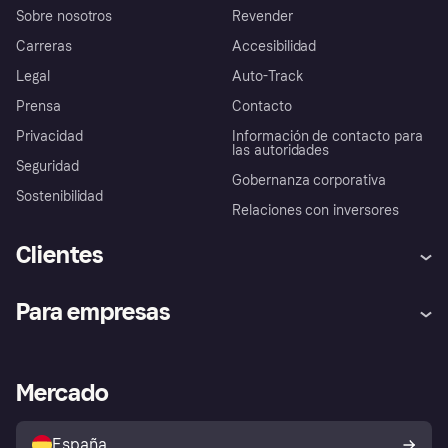
Sobre nosotros
Revender
Carreras
Accesibilidad
Legal
Auto-Track
Prensa
Contacto
Privacidad
Información de contacto para
las autoridades
Seguridad
Gobernanza corporativa
Sostenibilidad
Relaciones con inversores
Clientes
Ayuda
Promesa de protección contra
Para empresas
el fraude
Inicio de sesión
Nuestra promesa
Asistencia al comerciante
Portal de desarrolladores
Klarna app
Bienestar financiero
Acceso empresas
Estado operativo
Mercado
Directorio de tiendas
Configuración de privacidad
Vende con Klarna
Plataformas y socios
Política de protección al
comprador de Klarna
Tu derecho de desistimiento
España