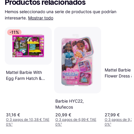
Productos relacionados
Hemos seleccionado una serie de productos que podrían 
interesarte.
Mostrar todo
-11%
Mattel Barbie D
Mattel Barbie With
Flower Dress &
Egg Farm Hatch &
Convertible
Gather HGY88
Barbie HYC22,
Muñecos
31,16 €
20,99 €
27,99 €
O 3 pagos de 10,38 € TAE
O 3 pagos de 6,99 € TAE
O 3 pagos de 9,3
0%
¹
0%
¹
0%
¹