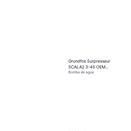
Grundfos Surpresseur
SCALA2 3-45 OEM
Bomba de agua
93013252