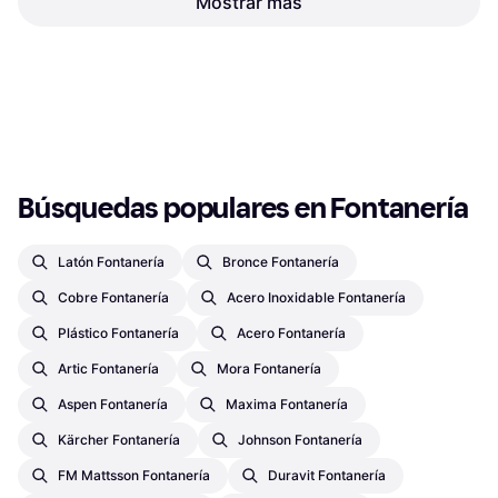
Mostrar más
Hansgrohe Ablaufgarnitur
Push Open
42,34 €
6,78 €
O 3 pagos de 14,11 € TAE 0%
¹
O 3 pagos de 2,26 € TAE 0%
¹
3 tiendas
2 tiendas
1
2
3
...
48
...
92
Búsquedas populares en Fontanería
Latón Fontanería
Bronce Fontanería
Cobre Fontanería
Acero Inoxidable Fontanería
Plástico Fontanería
Acero Fontanería
Artic Fontanería
Mora Fontanería
Aspen Fontanería
Maxima Fontanería
Kärcher Fontanería
Johnson Fontanería
FM Mattsson Fontanería
Duravit Fontanería