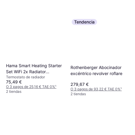
Tendencia
Hama Smart Heating Starter
Rothenberger Abocinador
Set WiFi 2x Radiator
excéntrico revolver roflare
Termostato de radiador
Thermostat
75,49 €
279,67 €
O 3 pagos de 25,16 € TAE 0%
¹
O 3 pagos de 93,22 € TAE 0%
¹
2 tiendas
2 tiendas