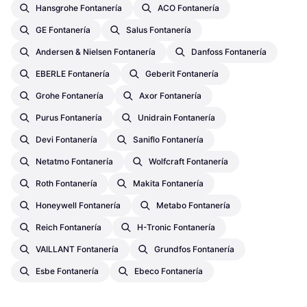
Hansgrohe Fontanería
ACO Fontanería
GE Fontanería
Salus Fontanería
Andersen & Nielsen Fontanería
Danfoss Fontanería
EBERLE Fontanería
Geberit Fontanería
Grohe Fontanería
Axor Fontanería
Purus Fontanería
Unidrain Fontanería
Devi Fontanería
Saniflo Fontanería
Netatmo Fontanería
Wolfcraft Fontanería
Roth Fontanería
Makita Fontanería
Honeywell Fontanería
Metabo Fontanería
Reich Fontanería
H-Tronic Fontanería
VAILLANT Fontanería
Grundfos Fontanería
Esbe Fontanería
Ebeco Fontanería