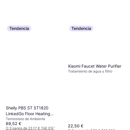
Tendencia
Tendencia
Xiaomi Faucet Water Purifier
Tratamiento de agua y filtro
Shelly PBS ST ST1820
LinkedGo Floor Heating
Termostato de Ambiente
Thermostat
69,52 €
22,50 €
O 3 pagos de 23,17 € TAE 0%
¹