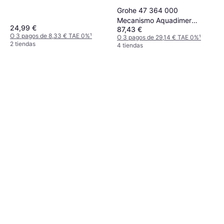
Grohe 47 364 000
Mecanismo Aquadimer
24,99 €
87,43 €
34367
O 3 pagos de 8,33 € TAE 0%
¹
O 3 pagos de 29,14 € TAE 0%
¹
2 tiendas
4 tiendas