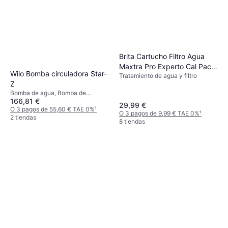
Brita Cartucho Filtro Agua
Maxtra Pro Experto Cal Pack
Wilo Bomba circuladora Star-
Tratamiento de agua y filtro
6
Z
Bomba de agua, Bomba de
166,81 €
circulación en húmedo
29,99 €
O 3 pagos de 55,60 € TAE 0%
¹
O 3 pagos de 9,99 € TAE 0%
¹
2 tiendas
8 tiendas