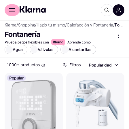
Comprar con Klarna
Para empresas
Klarna
/
Shopping
/
Hazlo tú mismo
/
Calefacción y Fontanería
/
Fontanería
Fontanería
Prueba pagos flexibles con
Aprende cómo
Agua
Válvulas
Alcantarillas
1000+ productos
Filtros
Popularidad
Popular