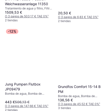
Weichwasseranlage 11350
Tratamiento de agua y filtro, Filtro
1509,53 €
de agua
20,50 €
O 3 pagos de 503,17 € TAE 0%
¹
O 3 pagos de 6,83 € TAE 0%
¹
2 tiendas
2 tiendas
-12%
Jung Pumpen Flutbox
Grundfos Comfort 15-14 B
JP09479
PM
Bomba de agua, Bomba de
Bomba de agua, Bomba de
circulación en seco
136,56 €
circulación en húmedo
443 €
506,13 €
O 3 pagos de 45,52 € TAE 0%
¹
O 3 pagos de 147,66 € TAE 0%
¹
3 tiendas
2 tiendas