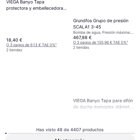
VIEGA Banyo Tapa
protectora y embellecedora
para sifón de 3 agujeros
diámetro 115
Grundfos Grupo de presión
SCALA1 3-45
Bomba de agua, Presión máxima: 8
467,88 €
bar
18,40 €
O 3 pagos de 155,96 € TAE 0%
¹
O 3 pagos de 6,13 € TAE 0%
¹
2 tiendas
2 tiendas
VIEGA Banyo Tapa para sifón
de ducha domoplex diámetro
75mm, agujero 52mm
Has visto 48 de 4407 productos