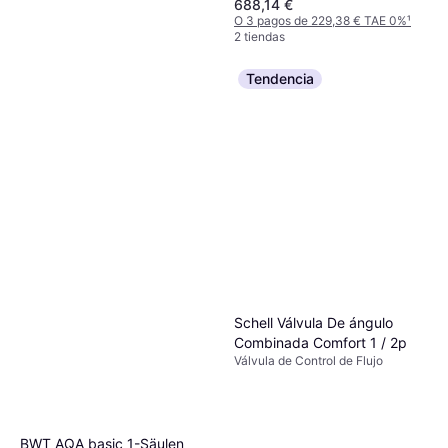
688,14 €
O 3 pagos de 229,38 € TAE 0%
¹
2 tiendas
Tendencia
Geberit 617501173
Válvula de Descarga
25,09 €
O 3 pagos de 8,36 € TAE 0%
¹
2 tiendas
Schell Válvula De ángulo
Combinada Comfort 1 / 2p
Válvula de Control de Flujo
BWT AQA basic 1-Säulen