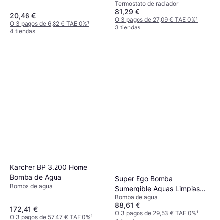
Termostato de radiador
81,29 €
20,46 €
O 3 pagos de 27,09 € TAE 0%
¹
O 3 pagos de 6,82 € TAE 0%
¹
3 tiendas
4 tiendas
Kärcher BP 3.200 Home
Bomba de Agua
Super Ego Bomba
Bomba de agua
Sumergible Aguas Limpias
Bomba de agua
80W RP1400000
88,61 €
172,41 €
O 3 pagos de 29,53 € TAE 0%
¹
O 3 pagos de 57,47 € TAE 0%
¹