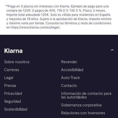
¹
*Paga en 3 plazos sin intereses con Klarna. Ejemplo de pago para una
compra de 120€: 3 pagos de 40€, TIN 0 % TAE 0 %. Plazo: 2 meses.
Importe total adeudado 120€. Solo es válido para residentes en España
y mayores de 18 años. Sujeto a la aprobación de Klarna. Importe mínimo
y máximo varía por tienda. Consulta los términos y resto de condiciones
en
https://www.klarna.com/es/legal/
.
Klarna
Sobre nosotros
Revender
Carreras
Accesibilidad
Legal
Auto-Track
Prensa
Contacto
Privacidad
Información de contacto para
las autoridades
Seguridad
Gobernanza corporativa
Sostenibilidad
Relaciones con inversores