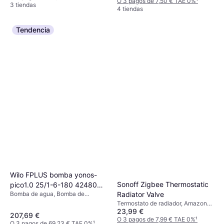
O 3 pagos de 7,50 € TAE 0%
¹
3 tiendas
4 tiendas
Tendencia
Wilo FPLUS bomba yonos-
Sonoff Zigbee Thermostatic
pico1.0 25/1-6-180 4248084
Bomba de agua, Bomba de
Radiator Valve
Bomba YONOS PICO1.0 25/1
circulación en húmedo
Termostato de radiador, Amazon
6 180 4248084 de la marca
23,99 €
Alexa
207,69 €
O 3 pagos de 7,99 € TAE 0%
¹
O 3 pagos de 69,23 € TAE 0%
¹