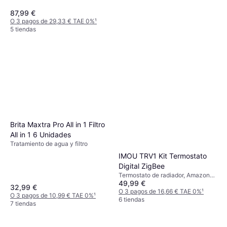
87,99 €
O 3 pagos de 29,33 € TAE 0%
¹
5 tiendas
Grohe Blue Filter L-Size
(40412001)
Tratamiento de agua y filtro
Brita Maxtra Pro All in 1 Filtro
162,42 €
All in 1 6 Unidades
O 3 pagos de 54,14 € TAE 0%
¹
Tratamiento de agua y filtro
6 tiendas
IMOU TRV1 Kit Termostato
Digital ZigBee
Termostato de radiador, Amazon
49,99 €
Alexa
32,99 €
O 3 pagos de 16,66 € TAE 0%
¹
O 3 pagos de 10,99 € TAE 0%
¹
6 tiendas
7 tiendas