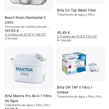
Brita On Tap Water Filter
Tratamiento de agua y filtro
Bosch Room thermostat II
230V
Termostato de Calefacción por
101,63 €
Suelo Radiante, Amazon Alexa,
45,49 €
Google Assistant
O 3 pagos de 33,87 € TAE 0%
¹
O 3 pagos de 15,16 € TAE 0%
¹
3 tiendas
9+ tiendas
Brita ON TAP V Filtro 1
Unidad
Brita Maxtra Pro All-in-1 Filtro
Tratamiento de agua y filtro, Filtro
de agua
de Agua
Tratamiento de agua y filtro, Filtro
50,99 €
de agua