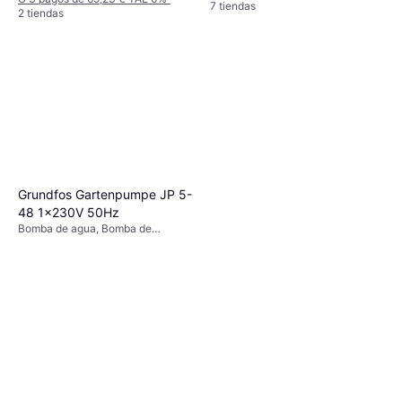
7 tiendas
2 tiendas
Grundfos Gartenpumpe JP 5-
48 1x230V 50Hz
Bomba de agua, Bomba de
circulación en húmedo, Presión
máxima: 6 bar