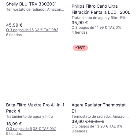
Shelly BLU-TRV 3302031
Philips Filtro Caño Ultra
Termostato de radiador, Amazon
Filtración Pantalla LCD 1200L
Alexa
Tratamiento de agua y filtro, Filtro
35,99 €
de agua
45,99 €
O 3 pagos de 11,99 € TAE 0%
¹
O 3 pagos de 15,33 € TAE 0%
¹
4 tiendas
6 tiendas
-16%
Brita Filtro Maxtra Pro All-in-1
Aqara Radiator Thermostat
Pack 4
E1
Tratamiento de agua y filtro
Termostato de radiador, Amazon
39,60 €
46,95 €
Alexa, Google Assistant
18,99 €
O 3 pagos de 13,20 € TAE 0%
¹
O 3 pagos de 6,33 € TAE 0%
¹
8 tiendas
9 tiendas