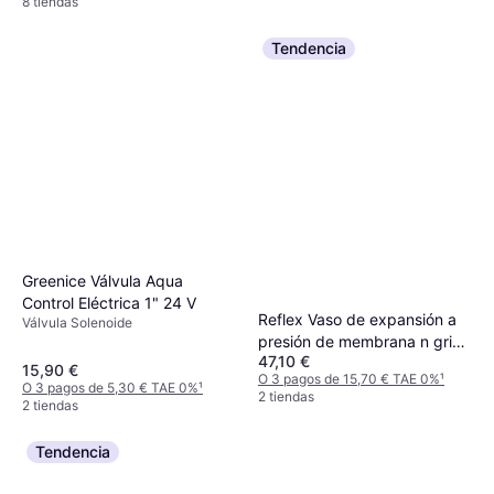
8 tiendas
Tendencia
Grohe Cartucho en latón
Greenice Válvula Aqua
dorado Euromix
118,94 €
Control Eléctrica 1" 24 V
Reflex Vaso de expansión a
O 3 pagos de 39,64 € TAE 0%
¹
Válvula Solenoide
1 tienda
presión de membrana n gris,
47,10 €
4 bar 25 l
15,90 €
O 3 pagos de 15,70 € TAE 0%
¹
O 3 pagos de 5,30 € TAE 0%
¹
2 tiendas
2 tiendas
Tendencia