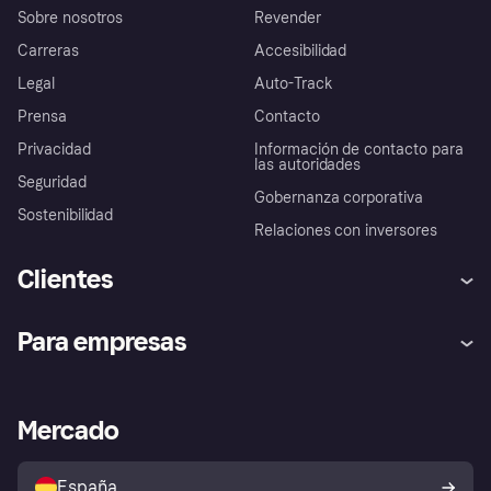
Sobre nosotros
Revender
Carreras
Accesibilidad
Legal
Auto-Track
Prensa
Contacto
Privacidad
Información de contacto para
las autoridades
Seguridad
Gobernanza corporativa
Sostenibilidad
Relaciones con inversores
Clientes
Ayuda
Promesa de protección contra
Para empresas
el fraude
Inicio de sesión
Nuestra promesa
Asistencia al comerciante
Portal de desarrolladores
Klarna app
Bienestar financiero
Acceso empresas
Estado operativo
Mercado
Directorio de tiendas
Configuración de privacidad
Vende con Klarna
Plataformas y socios
Política de protección al
comprador de Klarna
Tu derecho de desistimiento
España