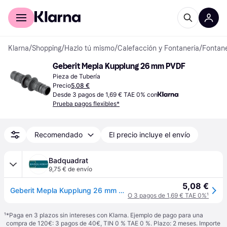
Comprar con Klarna
Para empresas
Klarna
/
Shopping
/
Hazlo tú mismo
/
Calefacción y Fontanería
/
Fontane
Geberit Mepla Kupplung 26 mm PVDF
Pieza de Tubería
Precio
5,08 €
Desde 3 pagos de 1,69 € TAE 0% con
Prueba pagos flexibles*
Recomendado
El precio incluye el envío
Badquadrat
9,75 € de envío
5,08 €
Geberit Mepla Kupplung 26 mm PVDF, 623505005
O 3 pagos de 1,69 € TAE 0%
¹
¹
*Paga en 3 plazos sin intereses con Klarna. Ejemplo de pago para una
compra de 120€: 3 pagos de 40€, TIN 0 % TAE 0 %. Plazo: 2 meses. Importe