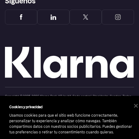
Síguenos
Copyright © 2005-2026 Klarna Bank AB (publ). Sede central: Stockholm, Sweden. Todos
los derechos reservados. Klarna Bank AB (publ). Sveavägen 46, 111 34 Stockholm.
Número de empresa: 556737-0431
Cookies y privacidad
Aviso Sobre Cookies
Klarna.com
Usamos cookies para que el sitio web funcione correctamente,
personalizar tu experiencia y analizar cómo navegas. También
compartimos datos con nuestros socios publicitarios. Puedes gestionar
tus preferencias o retirar tu consentimiento cuando quieras.