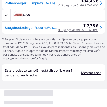
184,45 €
Rothenberger - Limpieza De Los Tubos Ropump® Super Plus
O 3 pagos de 61,48 € TAE 0%
¹
HOG
117,75 €
Saugdruckreiniger Ropump®, Super Plus bei Abfluss- u.Rohrverstopfungen
O 3 pagos de 39,25 € TAE 0%
¹
¹
*Paga en 3 plazos sin intereses con Klarna. Ejemplo de pago para una
compra de 120€: 3 pagos de 40€, TIN 0 % TAE 0 %. Plazo: 2 meses. Importe
total adeudado 120€. Solo es válido para residentes en España y mayores de
18 años. Sujeto a la aprobación de Klarna. Importe mínimo y máximo varía
por tienda. Consulta los términos y resto de condiciones en
https://www.klarna.com/es/legal/
.
Este producto también está disponible en 
1
Mostrar todo
tienda
 no verificados.