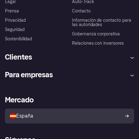
Legal
Auto-Track
Prensa
Contacto
Privacidad
Información de contacto para
las autoridades
Seguridad
Gobernanza corporativa
Sostenibilidad
Relaciones con inversores
Clientes
Ayuda
Promesa de protección contra
Para empresas
el fraude
Inicio de sesión
Nuestra promesa
Asistencia al comerciante
Portal de desarrolladores
Klarna app
Bienestar financiero
Acceso empresas
Estado operativo
Mercado
Directorio de tiendas
Configuración de privacidad
Vende con Klarna
Plataformas y socios
Política de protección al
comprador de Klarna
Tu derecho de desistimiento
España
Reclamaciones