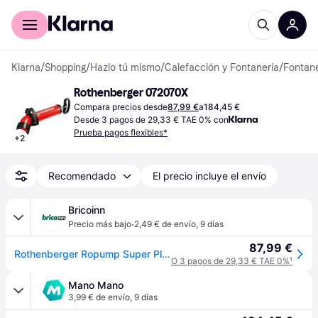
Comprar con Klarna
Para empresas
Klarna
/
Shopping
/
Hazlo tú mismo
/
Calefacción y Fontanería
/
Fontane
Rothenberger 072070X
Compara precios desde
87,99 €
a
184,45 €
Desde 3 pagos de 29,33 € TAE 0% con
Prueba pagos flexibles*
+
2
Recomendado
El precio incluye el envío
Bricoinn
·
Precio más bajo
2,49 € de envío
,
9 días
87,99 €
Rothenberger Ropump Super Plus Plunger Naranja
O 3 pagos de 29,33 € TAE 0%
¹
Mano Mano
3,99 € de envío
,
9 días