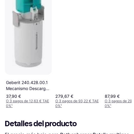
Geberit 240.428.00.1
Mecanismo Descarga
Cisterna Vista
37,90 €
279,67 €
87,99 €
O 3 pagos de 12,63 € TAE
O 3 pagos de 93,22 € TAE
O 3 pagos de 29,
0%
¹
0%
¹
0%
¹
Detalles del producto