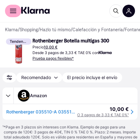
Comprar con Klarna
Para empresas
Klarna
/
Shopping
/
Hazlo tú mismo
/
Calefacción y Fontanería
/
Fontane
Rothenberger Botella multigas 300
Tendencia
Precio
10,00 €
Desde 3 pagos de 3,33 € TAE 0% con
Prueba pagos flexibles*
Recomendado
El precio incluye el envío
Amazon
10,00 €
Rothenberger 035510-A 035510-A-Botella multigas 300, 0 W, 0 V, Red
O 3 pagos de 3,33 € TAE 0%
¹
¹
*Paga en 3 plazos sin intereses con Klarna. Ejemplo de pago para una
compra de 120€: 3 pagos de 40€, TIN 0 % TAE 0 %. Plazo: 2 meses. Importe
total adeudado 120€. Solo es válido para residentes en España y mayores de