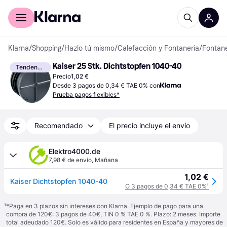
Comprar con Klarna
Para empresas
Klarna
/
Shopping
/
Hazlo tú mismo
/
Calefacción y Fontanería
/
Fontane
Kaiser 25 Stk. Dichtstopfen 1040-40
Tendencia
Precio
1,02 €
Desde 3 pagos de 0,34 € TAE 0% con
Prueba pagos flexibles*
Recomendado
El precio incluye el envío
Elektro4000.de
7,98 € de envío
,
Mañana
1,02 €
Kaiser Dichtstopfen 1040-40
O 3 pagos de 0,34 € TAE 0%
¹
¹
*Paga en 3 plazos sin intereses con Klarna. Ejemplo de pago para una
compra de 120€: 3 pagos de 40€, TIN 0 % TAE 0 %. Plazo: 2 meses. Importe
total adeudado 120€. Solo es válido para residentes en España y mayores de