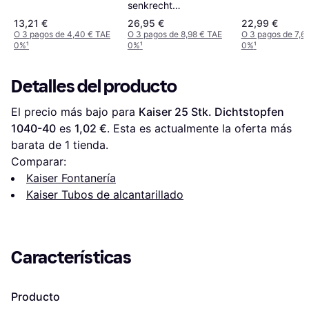
senkrecht
Spezialablaufbogen
13,21 €
26,95 €
22,99 €
für Wandabstand 220-
O 3 pagos de 4,40 € TAE
O 3 pagos de 8,98 € TAE
O 3 pagos de 7,6
0%
¹
0%
¹
0%
¹
350 mm
Detalles del producto
El precio más bajo para 
Kaiser 25 Stk. Dichtstopfen 
1040-40
 es 
1,02 €
. Esta es actualmente la oferta más 
barata de 1 tienda.
Comparar:
Kaiser Fontanería
Kaiser Tubos de alcantarillado
Características
Producto