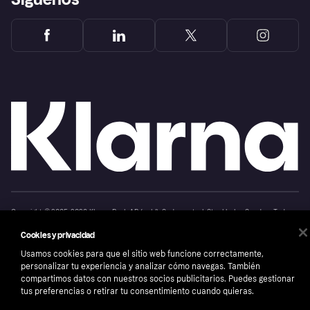
Copyright © 2005-2026 Klarna Bank AB (publ). Sede central: Stockholm, Sweden. Todos
los derechos reservados. Klarna Bank AB (publ). Sveavägen 46, 111 34 Stockholm.
Número de empresa: 556737-0431
Cookies y privacidad
Aviso Sobre Cookies
Klarna.com
Usamos cookies para que el sitio web funcione correctamente,
personalizar tu experiencia y analizar cómo navegas. También
compartimos datos con nuestros socios publicitarios. Puedes gestionar
tus preferencias o retirar tu consentimiento cuando quieras.