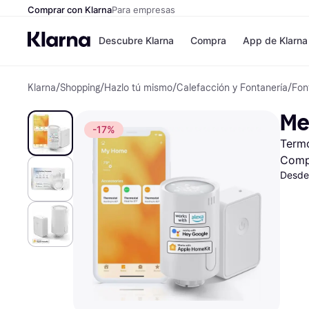
Comprar con Klarna
Para empresas
Descubre Klarna
Compra
App de Klarna
Klarna
/
Shopping
/
Hazlo tú mismo
/
Calefacción y Fontanería
/
Fon
Formas de pag
Tiendas
Formas de pago
MediaMarkt
Me
Paga ahora
Shein
-17%
Paga en 3 plazos
Zalando Priv
Termo
Paga en 30 días
Zara
Financiación
JD Sports
Comp
Klarna en Apple 
Desde
Directorio de tie