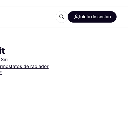
Inicio de sesión
Más información
les de oficina
Qué es Klarna?
it
Siri
rmostatos de radiador
*
las categorías