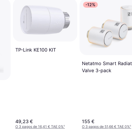
-12%
TP-Link KE100 KIT
Netatmo Smart Radiat
Valve 3-pack
49,23 €
155 €
O 3 pagos de 16,41 € TAE 0%
¹
O 3 pagos de 51,66 € TAE 0%
¹