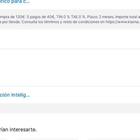
Termostato inteligente Meross MTS150HHK inalámbrico para calefacción
ompra de 120€: 3 pagos de 40€, TIN 0 % TAE 0 %. Plazo: 2 meses. Importe total
a por tienda. Consulta los términos y resto de condiciones en
https://www.klarna.
Termostato Blanco Meross Mts150hhk Para Calefacción Inteligente
an interesarte.