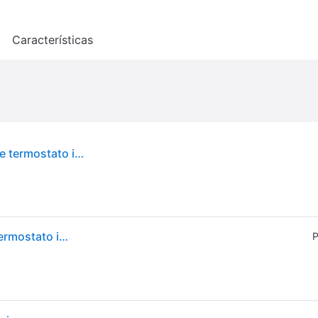
o
Características
Meross MTS150HHK HomeKit WiFi Blanco - Kit de termostato inteligente y Hub
Meross MTS150HHK HomeKit WiFi Blanco - Kit de termostato inteligente y Hub
P