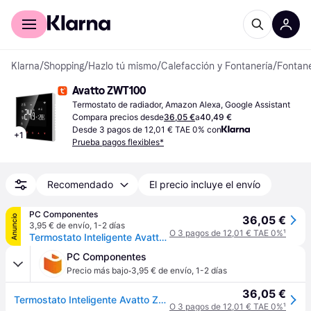
Comprar con Klarna
Para empresas
Klarna
/
Shopping
/
Hazlo tú mismo
/
Calefacción y Fontanería
/
Fontane
Avatto ZWT100
Termostato de radiador, Amazon Alexa, Google Assistant
Compara precios desde
36,05 €
a
40,49 €
Desde 3 pagos de 12,01 € TAE 0% con
+
1
Prueba pagos flexibles*
Recomendado
El precio incluye el envío
PC Componentes
Anuncio
36,05 €
3,95 € de envío
,
1-2 días
O 3 pagos de 12,01 € TAE 0%
¹
Termostato Inteligente Avatto ZWT100-WH-3A Cableado para Calefacción
PC Componentes
·
Precio más bajo
3,95 € de envío
,
1-2 días
36,05 €
Termostato Inteligente Avatto ZWT100-WH-3A Cableado para Calefacción
O 3 pagos de 12,01 € TAE 0%
¹