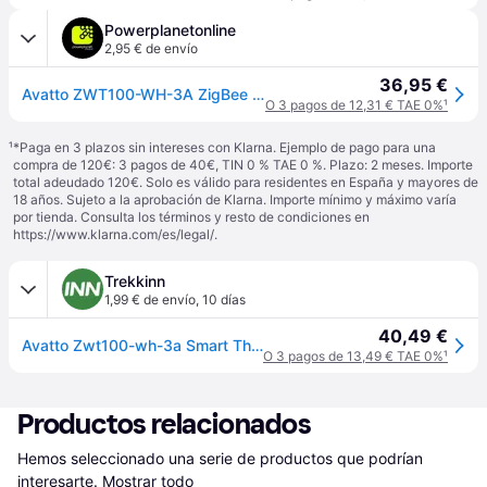
Powerplanetonline
2,95 € de envío
36,95 €
Avatto ZWT100-WH-3A ZigBee Blanco - Termostato Inteligente
O 3 pagos de 12,31 € TAE 0%
¹
¹
*Paga en 3 plazos sin intereses con Klarna. Ejemplo de pago para una
compra de 120€: 3 pagos de 40€, TIN 0 % TAE 0 %. Plazo: 2 meses. Importe
total adeudado 120€. Solo es válido para residentes en España y mayores de
18 años. Sujeto a la aprobación de Klarna. Importe mínimo y máximo varía
por tienda. Consulta los términos y resto de condiciones en
https://www.klarna.com/es/legal/
.
Trekkinn
1,99 € de envío
,
10 días
40,49 €
Avatto Zwt100-wh-3a Smart Thermostat Transparente
O 3 pagos de 13,49 € TAE 0%
¹
Productos relacionados
Hemos seleccionado una serie de productos que podrían 
interesarte.
Mostrar todo