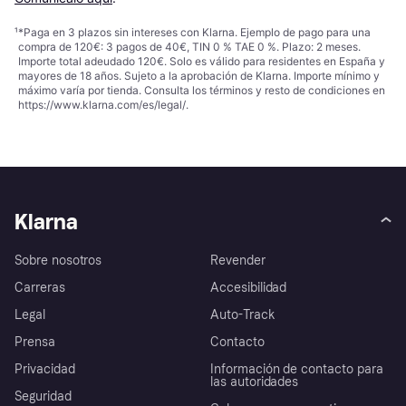
¹
*Paga en 3 plazos sin intereses con Klarna. Ejemplo de pago para una
compra de 120€: 3 pagos de 40€, TIN 0 % TAE 0 %. Plazo: 2 meses.
Importe total adeudado 120€. Solo es válido para residentes en España y
mayores de 18 años. Sujeto a la aprobación de Klarna. Importe mínimo y
máximo varía por tienda. Consulta los términos y resto de condiciones en
https://www.klarna.com/es/legal/
.
Klarna
Sobre nosotros
Revender
Carreras
Accesibilidad
Legal
Auto-Track
Prensa
Contacto
Privacidad
Información de contacto para
las autoridades
Seguridad