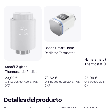
Bosch Smart Home
Radiator Termostat II
Hama Smart Ra
Thermostat (1
Sonoff Zigbee
Thermostatic Radiator
Valve
23,99 €
78,62 €
26,99 €
O 3 pagos de 7,99 € TAE
O 3 pagos de 26,20 € TAE
O 3 pagos de 8,9
0%
¹
0%
¹
0%
¹
Detalles del producto