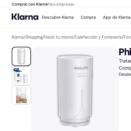
Comprar con Klarna
Para empresas
Descubre Klarna
Compra
App de Klarna
Klarna
/
Shopping
/
Hazlo tú mismo
/
Calefacción y Fontanería
/
Fon
Formas de pag
Tiendas
Formas de pago
MediaMarkt
Ph
Paga ahora
Shein
Paga en 3 plazos
Zalando Priv
Trata
Paga en 30 días
Zara
Financiación
JD Sports
Comp
Klarna en Apple 
Desde
Directorio de tie