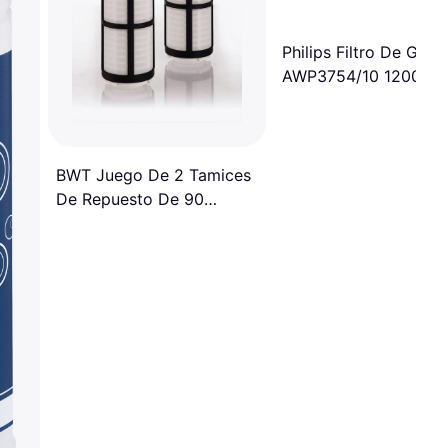
Philips Filtro De Grifo
AWP3754/10 1200 L
BWT Juego De 2 Tamices
De Repuesto De 90
Micras Tamiz De Repuesto
Para Filtro E1