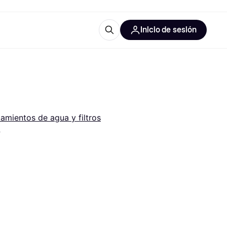
Inicio de sesión
Más información
les de oficina
Qué es Klarna?
tamientos de agua y filtros
*
las categorías