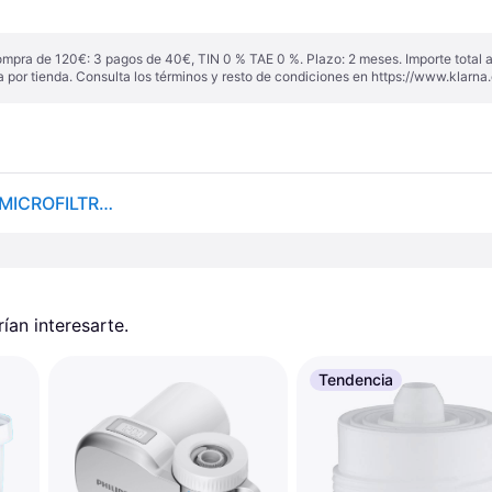
ompra de 120€: 3 pagos de 40€, TIN 0 % TAE 0 %. Plazo: 2 meses. Importe total
a por tienda. Consulta los términos y resto de condiciones en
https://www.klarna.
Philips Water Cartucho de filtro Ontap AWP305/10, MICROFILTRACIÓN, Paquete de 1, capacidad de filtración de 1000 L, filtra SEDIMENTOS, CLORO y otras sustancias que alteran el sabor
an interesarte.
Tendencia