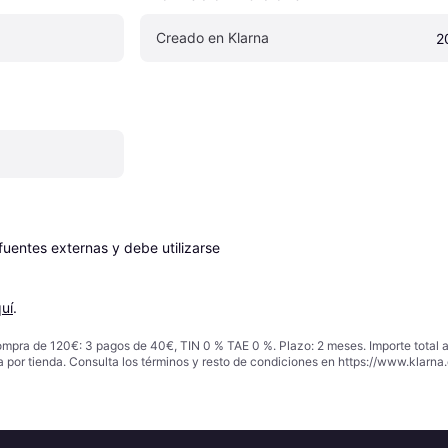
Creado en Klarna
2
entes externas y debe utilizarse 
uí
.
ompra de 120€: 3 pagos de 40€, TIN 0 % TAE 0 %. Plazo: 2 meses. Importe total
a por tienda. Consulta los términos y resto de condiciones en
https://www.klarna.