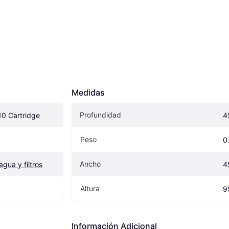
Medidas
Profundidad
10 Cartridge
4
Peso
0
Ancho
gua y filtros
4
Altura
9
Información Adicional