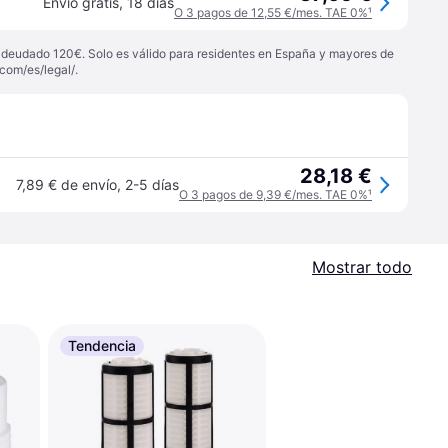
Envío gratis
,
18 días
O 3 pagos de 12,55 €/mes. TAE 0%
¹
 adeudado 120€. Solo es válido para residentes en España y mayores de
com/es/legal/
.
28,18 €
7,89 € de envío
,
2-5 días
O 3 pagos de 9,39 €/mes. TAE 0%
¹
Mostrar todo
Tendencia