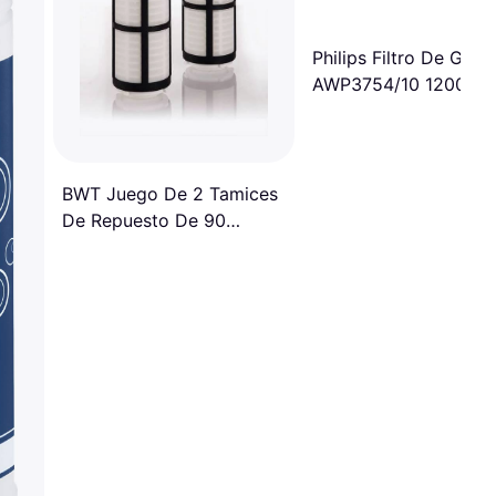
Philips Filtro De Grifo
AWP3754/10 1200 L
BWT Juego De 2 Tamices
De Repuesto De 90
Micras Tamiz De Repuesto
Para Filtro E1