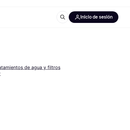
Inicio de sesión
Más información
les de oficina
Qué es Klarna?
atamientos de agua y filtros
*
las categorías