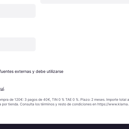
entes externas y debe utilizarse 
uí
.
ompra de 120€: 3 pagos de 40€, TIN 0 % TAE 0 %. Plazo: 2 meses. Importe total
a por tienda. Consulta los términos y resto de condiciones en
https://www.klarna.