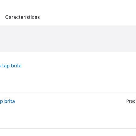
o
Características
 tap brita
p brita
Prec