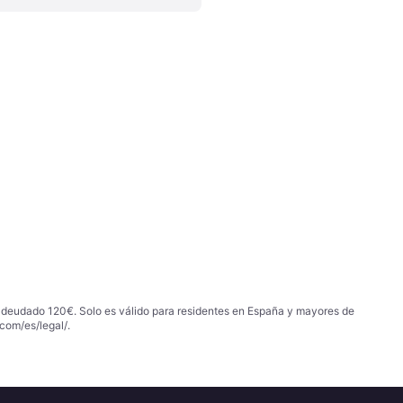
 adeudado 120€. Solo es válido para residentes en España y mayores de
com/es/legal/
.