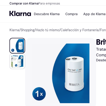
Comprar con Klarna
Para empresas
Descubre Klarna
Compra
App de Klarna
Klarna
/
Shopping
/
Hazlo tú mismo
/
Calefacción y Fontanería
/
Fon
Formas de pag
Tiendas
Formas de pago
MediaMarkt
Br
Paga ahora
Shein
Paga en 3 plazos
Zalando Priv
Trata
Paga en 30 días
Zara
Financiación
JD Sports
Comp
Klarna en Apple 
Desde
Directorio de tie