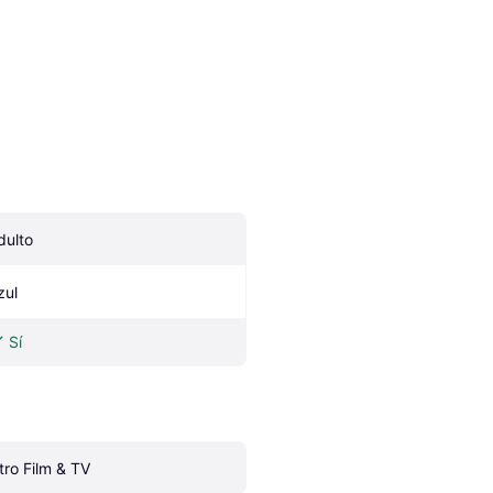
dulto
zul
Sí
tro Film & TV