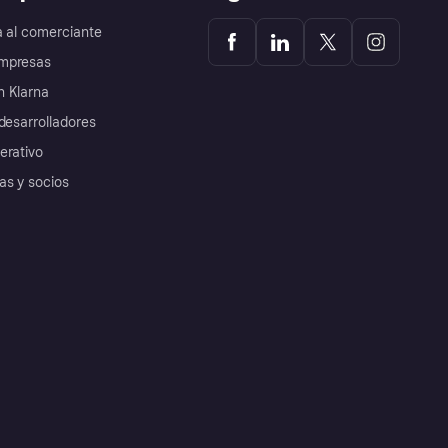
a al comerciante
mpresas
 Klarna
desarrolladores
erativo
as y socios