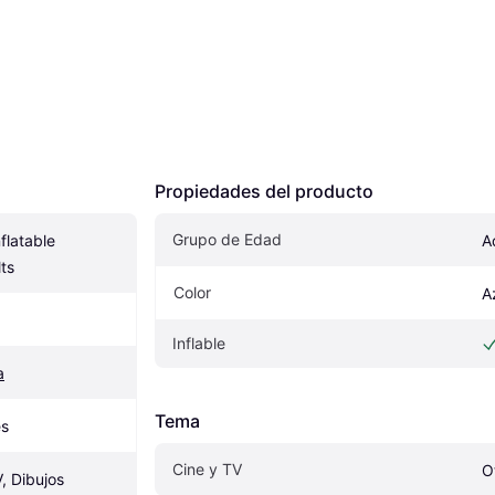
Propiedades del producto
Grupo de Edad
flatable 
A
ts
Color
A
Inflable
a
Tema
es
Cine y TV
O
, Dibujos 