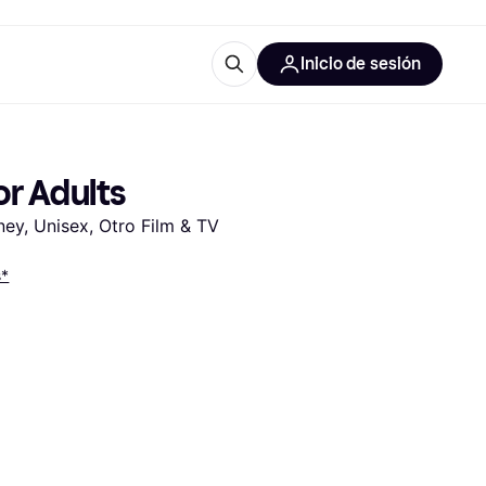
Inicio de sesión
Más información
les de oficina
Qué es Klarna?
or Adults
ney, Unisex, Otro Film & TV
s*
las categorías