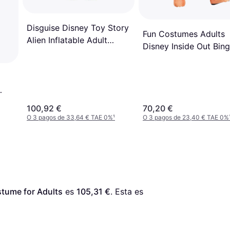
Disguise Disney Toy Story
Fun Costumes Adults
Alien Inflatable Adult
Disney Inside Out Bing
Costume
Bong Inflatable Cost
100,92 €
70,20 €
O 3 pagos de 33,64 € TAE 0%
¹
O 3 pagos de 23,40 € TAE 0%
stume for Adults
 es 
105,31 €
. Esta es 