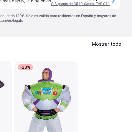
·
o más bajo
6,13 € de envío
O 3 pagos de 35,10 €/mes. TAE 0%
¹
 adeudado 120€. Solo es válido para residentes en España y mayores de
com/es/legal/
.
Mostrar todo
-23%