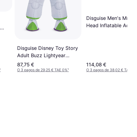
Disguise Men's Mr. Po
Head Inflatable Adult
Costume
ume
Disguise Disney Toy Story
Adult Buzz Lightyear
Inflatable Costume
87,75 €
114,08 €
¹
O 3 pagos de 29,25 € TAE 0%
¹
O 3 pagos de 38,02 € TAE 0