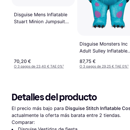
Disguise Mens Inflatable
Stuart Minion Jumpsuit
Costume
Disguise Monsters Inc
Adult Sulley Inflatable
Costume
70,20 €
87,75 €
O 3 pagos de 23,40 € TAE 0%
¹
O 3 pagos de 29,25 € TAE 0%
¹
Detalles del producto
El precio más bajo para 
Disguise Stitch Inflatable Co
actualmente la oferta más barata entre 
2
 tiendas.
Comparar:
Disguise Vestidos de fiesta