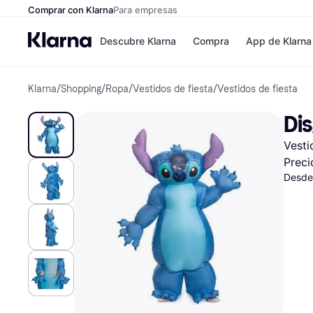
Comprar con Klarna
Para empresas
Descubre Klarna
Compra
App de Klarna
Klarna
/
Shopping
/
Ropa
/
Vestidos de fiesta
/
Vestidos de fiesta
Formas de pag
Tiendas
Formas de pago
MediaMarkt
Dis
Paga ahora
Shein
Paga en 3 plazos
Zalando Priv
Vesti
Paga en 30 días
Zara
Financiación
JD Sports
Preci
Klarna en Apple 
Desde
Directorio de tie