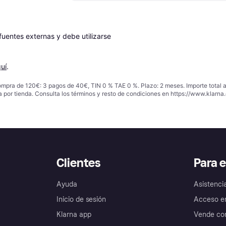
entes externas y debe utilizarse 
uí
.
ompra de 120€: 3 pagos de 40€, TIN 0 % TAE 0 %. Plazo: 2 meses. Importe total
a por tienda. Consulta los términos y resto de condiciones en
https://www.klarna.
Clientes
Para 
Ayuda
Asistenci
Inicio de sesión
Acceso e
Klarna app
Vende con