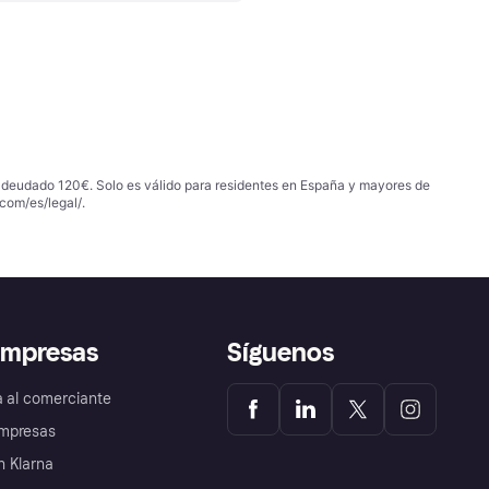
 adeudado 120€. Solo es válido para residentes en España y mayores de
com/es/legal/
.
empresas
Síguenos
a al comerciante
mpresas
 Klarna