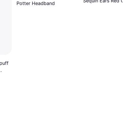
Sequin Ears Red Cos
Potter Headband
Headband
puff