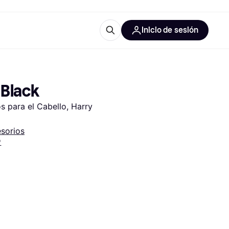
Inicio de sesión
Más información
les de oficina
Qué es Klarna?
 Black
s para el Cabello, Harry 
sorios
*
las categorías