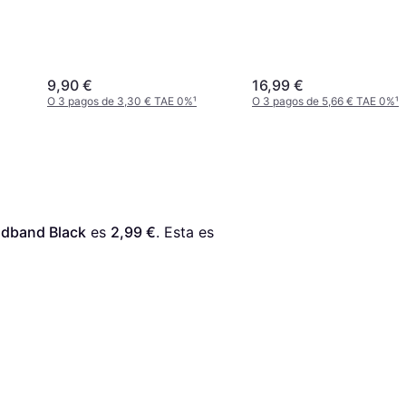
9,90 €
16,99 €
O 3 pagos de 3,30 € TAE 0%
¹
O 3 pagos de 5,66 € TAE 0%
¹
adband Black
 es 
2,99 €
. Esta es 