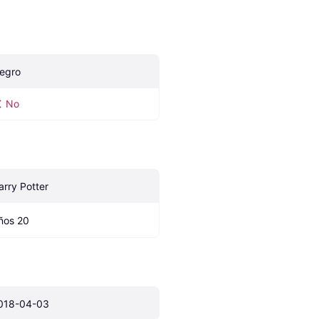
egro
No
arry Potter
ños 20
018-04-03