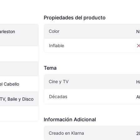
Propiedades del producto
Color
rleston 
N
Inflable
Tema
Cine y TV
H
el Cabello
Décadas
A
TV, Baile y Disco
Información Adicional
Creado en Klarna
2