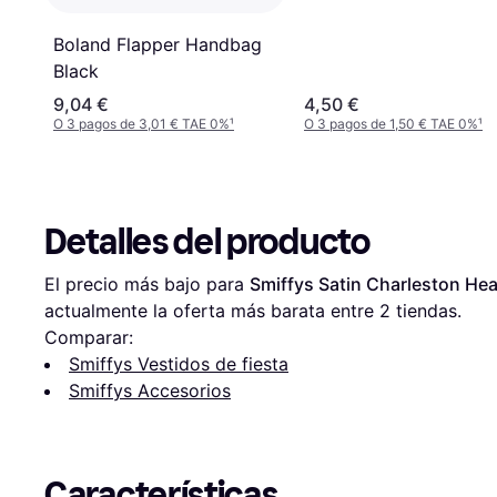
Boland Flapper Handbag
Black
9,04 €
4,50 €
O 3 pagos de 3,01 € TAE 0%
¹
O 3 pagos de 1,50 € TAE 0%
¹
Detalles del producto
El precio más bajo para 
Smiffys Satin Charleston He
actualmente la oferta más barata entre 
2
 tiendas.
Comparar:
Smiffys Vestidos de fiesta
Smiffys Accesorios
Características