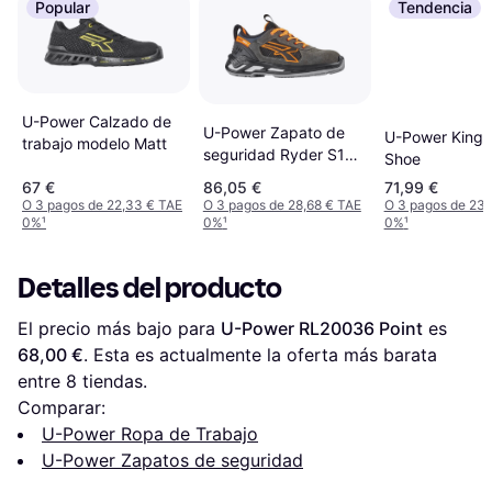
Popular
Tendencia
U-Power Calzado de
U-Power Zapato de
U-Power King 
trabajo modelo Matt
seguridad Ryder S1P
Shoe
SRC ESD
67 €
86,05 €
71,99 €
O 3 pagos de 22,33 € TAE
O 3 pagos de 28,68 € TAE
O 3 pagos de 23,
0%
¹
0%
¹
0%
¹
Detalles del producto
El precio más bajo para 
U-Power RL20036 Point
 es 
68,00 €
. Esta es actualmente la oferta más barata 
entre 
8
 tiendas.
Comparar:
U-Power Ropa de Trabajo
U-Power Zapatos de seguridad