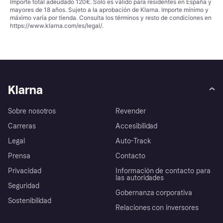
Importe total adeudado 120€. Solo es válido para residentes en España y
mayores de 18 años. Sujeto a la aprobación de Klarna. Importe mínimo y
máximo varía por tienda. Consulta los términos y resto de condiciones en
https://www.klarna.com/es/legal/
.
Klarna
Sobre nosotros
Revender
Carreras
Accesibilidad
Legal
Auto-Track
Prensa
Contacto
Privacidad
Información de contacto para
las autoridades
Seguridad
Gobernanza corporativa
Sostenibilidad
Relaciones con inversores