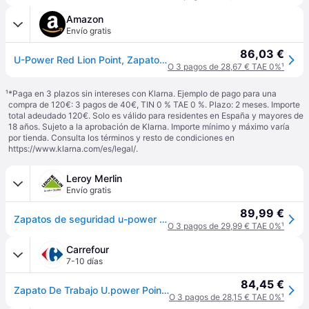
Amazon
Envío gratis
86,03 €
U-Power Red Lion Point, Zapatos de Seguridad Unisex, Ligeros, Flexibles, de Cuero antipinchazos, con Inserto Infinergy, con Puntera de Aluminio - Grey & Green
O 3 pagos de 28,67 € TAE 0%
¹
¹
*Paga en 3 plazos sin intereses con Klarna. Ejemplo de pago para una
compra de 120€: 3 pagos de 40€, TIN 0 % TAE 0 %. Plazo: 2 meses. Importe
total adeudado 120€. Solo es válido para residentes en España y mayores de
18 años. Sujeto a la aprobación de Klarna. Importe mínimo y máximo varía
por tienda. Consulta los términos y resto de condiciones en
https://www.klarna.com/es/legal/
.
Leroy Merlin
Envío gratis
89,99 €
Zapatos de seguridad u-power verde s1 point t42
O 3 pagos de 29,99 € TAE 0%
¹
Carrefour
7-10 días
84,45 €
Zapato De Trabajo U.power Point - S1p Src Esd - Rl20036-48
O 3 pagos de 28,15 € TAE 0%
¹