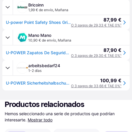
Bricoinn
1,99 € de envío
,
Mañana
87,99 €
U-power Point Safety Shoes Gris EU 46
O 3 pagos de 29,33 € TAE 0%
¹
Mano Mano
10,90 € de envío
,
Mañana
87,90 €
U-POWER Zapatos De Seguridad Bajos Point Carpet Esd S1p Src - Gris/verde 38
O 3 pagos de 29,30 € TAE 0%
¹
arbeitsbedarf24
1-2 días
100,99 €
U-POWER Sicherheitshalbschuh POINT ESD S1P SRC Größe 38
O 3 pagos de 33,66 € TAE 0%
¹
Productos relacionados
Hemos seleccionado una serie de productos que podrían 
interesarte.
Mostrar todo