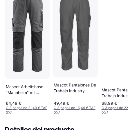
Mascot Pantalones De
Mascot Arbeitshose
Mascot Pantal
Trabajo Industry
"Mannheim" mit
Trabajo Indust
10579 Black 52
Kniepolstertaschen in
10179 Dark Na
64,49 €
49,49 €
68,99 €
Schwarz 82C51
O 3 pagos de 21,49 € TAE
O 3 pagos de 16,49 € TAE
O 3 pagos de 22,
0%
¹
0%
¹
0%
¹
Detalles del producto