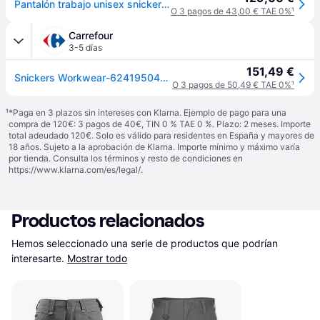
Pantalón trabajo unisex snickers allroundwork - azul marino - talla 54 extra larga
O 3 pagos de 43,00 € TAE 0%
¹
Carrefour
3-5 días
151,49 €
Snickers Workwear-62419504196-pantalón Elástico Allroundwork Con Bolsillos Flotantes Azul Marino-negro Talla 196
O 3 pagos de 50,49 € TAE 0%
¹
¹
*Paga en 3 plazos sin intereses con Klarna. Ejemplo de pago para una
compra de 120€: 3 pagos de 40€, TIN 0 % TAE 0 %. Plazo: 2 meses. Importe
total adeudado 120€. Solo es válido para residentes en España y mayores de
18 años. Sujeto a la aprobación de Klarna. Importe mínimo y máximo varía
por tienda. Consulta los términos y resto de condiciones en
https://www.klarna.com/es/legal/
.
Productos relacionados
Hemos seleccionado una serie de productos que podrían 
interesarte.
Mostrar todo