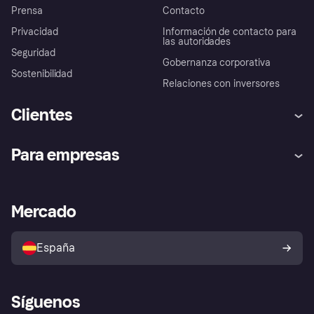
Prensa
Contacto
Privacidad
Información de contacto para
las autoridades
Seguridad
Gobernanza corporativa
Sostenibilidad
Relaciones con inversores
Clientes
Ayuda
Promesa de protección contra
Para empresas
el fraude
Inicio de sesión
Nuestra promesa
Asistencia al comerciante
Portal de desarrolladores
Klarna app
Bienestar financiero
Acceso empresas
Estado operativo
Mercado
Directorio de tiendas
Configuración de privacidad
Vende con Klarna
Plataformas y socios
Política de protección al
comprador de Klarna
Tu derecho de desistimiento
España
Reclamaciones
Síguenos