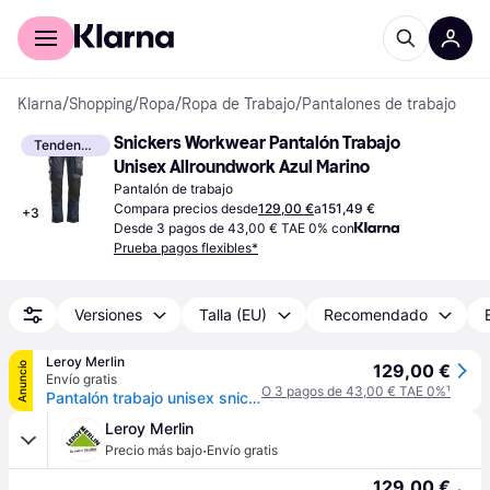
Comprar con Klarna
Para empresas
Klarna
/
Shopping
/
Ropa
/
Ropa de Trabajo
/
Pantalones de trabajo
Snickers Workwear Pantalón Trabajo 
Tendencia
Unisex Allroundwork Azul Marino
Pantalón de trabajo
Compara precios desde
129,00 €
a
151,49 €
+
3
Desde 3 pagos de 43,00 € TAE 0% con
Prueba pagos flexibles*
Versiones
Talla (EU)
Recomendado
Leroy Merlin
Anuncio
129,00 €
Envío gratis
O 3 pagos de 43,00 € TAE 0%
¹
Pantalón trabajo unisex snickers allroundwork - azul marino - talla 54 extra larga
Leroy Merlin
·
Precio más bajo
Envío gratis
129,00 €