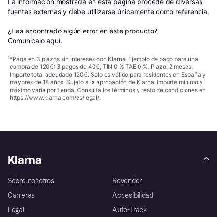
La información mostrada en esta página procede de diversas 
fuentes externas y debe utilizarse únicamente como referencia.

¿Has encontrado algún error en este producto? 
Comunícalo aquí
.
¹
*Paga en 3 plazos sin intereses con Klarna. Ejemplo de pago para una
compra de 120€: 3 pagos de 40€, TIN 0 % TAE 0 %. Plazo: 2 meses.
Importe total adeudado 120€. Solo es válido para residentes en España y
mayores de 18 años. Sujeto a la aprobación de Klarna. Importe mínimo y
máximo varía por tienda. Consulta los términos y resto de condiciones en
https://www.klarna.com/es/legal/
.
Klarna
Sobre nosotros
Revender
Carreras
Accesibilidad
Legal
Auto-Track