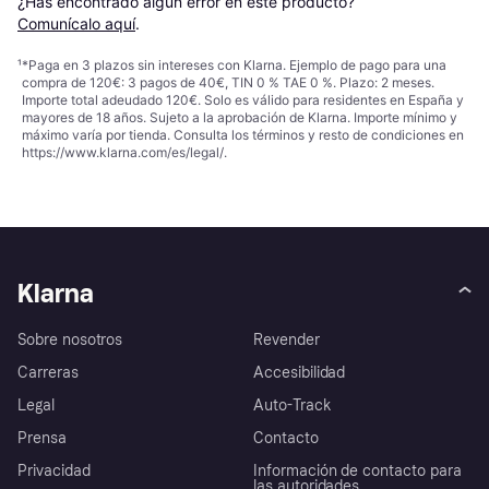
¿Has encontrado algún error en este producto? 
Comunícalo aquí
.
¹
*Paga en 3 plazos sin intereses con Klarna. Ejemplo de pago para una
compra de 120€: 3 pagos de 40€, TIN 0 % TAE 0 %. Plazo: 2 meses.
Importe total adeudado 120€. Solo es válido para residentes en España y
mayores de 18 años. Sujeto a la aprobación de Klarna. Importe mínimo y
máximo varía por tienda. Consulta los términos y resto de condiciones en
https://www.klarna.com/es/legal/
.
Klarna
Sobre nosotros
Revender
Carreras
Accesibilidad
Legal
Auto-Track
Prensa
Contacto
Privacidad
Información de contacto para
las autoridades