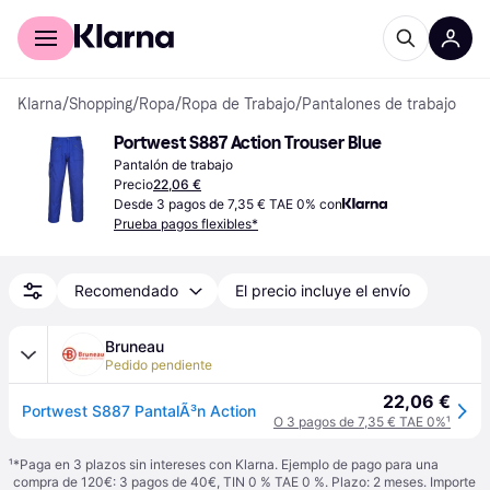
Comprar con Klarna
Para empresas
Klarna
/
Shopping
/
Ropa
/
Ropa de Trabajo
/
Pantalones de trabajo
Portwest S887 Action Trouser Blue
Pantalón de trabajo
Precio
22,06 €
Desde 3 pagos de 7,35 € TAE 0% con
Prueba pagos flexibles*
Recomendado
El precio incluye el envío
Bruneau
Pedido pendiente
22,06 €
Portwest S887 PantalÃ³n Action
O 3 pagos de 7,35 € TAE 0%
¹
¹
*Paga en 3 plazos sin intereses con Klarna. Ejemplo de pago para una
compra de 120€: 3 pagos de 40€, TIN 0 % TAE 0 %. Plazo: 2 meses. Importe