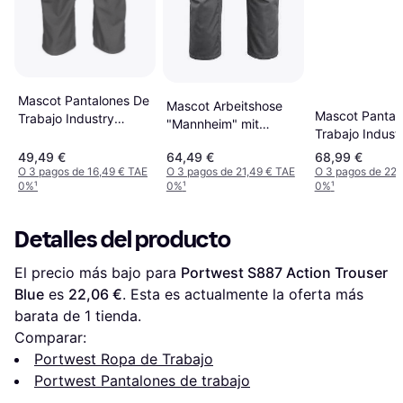
Mascot Pantalones De
Mascot Arbeitshose
Mascot Pantal
Trabajo Industry
"Mannheim" mit
Trabajo Indust
10579 Black 52
Kniepolstertaschen in
10179 Dark Na
49,49 €
64,49 €
68,99 €
Schwarz 82C51
O 3 pagos de 16,49 € TAE
O 3 pagos de 21,49 € TAE
O 3 pagos de 22,
0%
¹
0%
¹
0%
¹
Detalles del producto
El precio más bajo para 
Portwest S887 Action Trouser 
Blue
 es 
22,06 €
. Esta es actualmente la oferta más 
barata de 1 tienda.
Comparar:
Portwest Ropa de Trabajo
Portwest Pantalones de trabajo