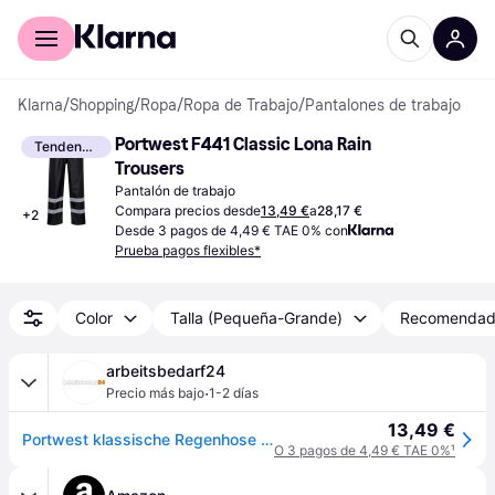
Comprar con Klarna
Para empresas
Klarna
/
Shopping
/
Ropa
/
Ropa de Trabajo
/
Pantalones de trabajo
Portwest F441 Classic Lona Rain 
Tendencia
Trousers
Pantalón de trabajo
Compara precios desde
13,49 €
a
28,17 €
+
2
Desde 3 pagos de 4,49 € TAE 0% con
Prueba pagos flexibles*
Color
Talla (Pequeña-Grande)
Recomenda
arbeitsbedarf24
·
Precio más bajo
1-2 días
13,49 €
Portwest klassische Regenhose IONA™ Blau XXXL
O 3 pagos de 4,49 € TAE 0%
¹