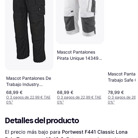
Mascot Pantalones
Pirata Unique 14349
Hanging Pockets
Light Khaki Black 54
Mascot Pantal
Mascot Pantalones De
Trabajo Safe 
Trabajo Industry
09131 Big Hi-V
10179 Dark Navy 49
68,99 €
68,99 €
78,99 €
Yellow Navy 4
O 3 pagos de 22,99 € TAE
O 3 pagos de 22,99 € TAE
O 3 pagos de 26,
0%
¹
0%
¹
0%
¹
Detalles del producto
El precio más bajo para 
Portwest F441 Classic Lona 