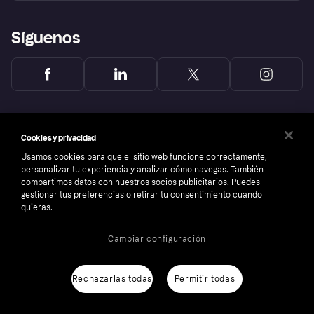
Síguenos
Cookies y privacidad
Usamos cookies para que el sitio web funcione correctamente,
personalizar tu experiencia y analizar cómo navegas. También
compartimos datos con nuestros socios publicitarios. Puedes
gestionar tus preferencias o retirar tu consentimiento cuando
quieras.
Cambiar configuración
Copyright © 2005-2026 Klarna Bank AB (publ). Sede central: Stockholm, Sweden. Todos
los derechos reservados. Klarna Bank AB (publ). Sveavägen 46, 111 34 Stockholm.
Número de empresa: 556737-0431
Rechazarlas todas
Permitir todas
Aviso Sobre Cookies
Klarna.com