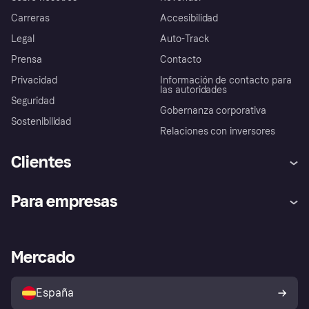
Carreras
Accesibilidad
Legal
Auto-Track
Prensa
Contacto
Privacidad
Información de contacto para
las autoridades
Seguridad
Gobernanza corporativa
Sostenibilidad
Relaciones con inversores
Clientes
Ayuda
Promesa de protección contra
Para empresas
el fraude
Inicio de sesión
Nuestra promesa
Asistencia al comerciante
Portal de desarrolladores
Klarna app
Bienestar financiero
Acceso empresas
Estado operativo
Mercado
Directorio de tiendas
Configuración de privacidad
Vende con Klarna
Plataformas y socios
Política de protección al
comprador de Klarna
Tu derecho de desistimiento
España
Reclamaciones