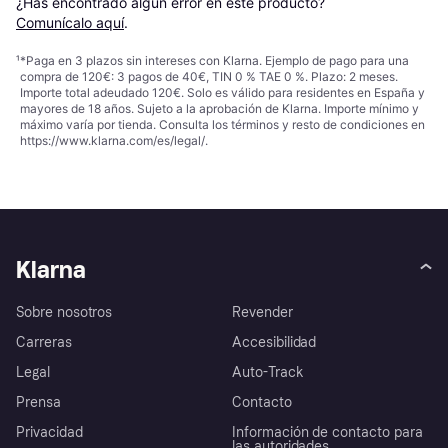
¿Has encontrado algún error en este producto? 
Comunícalo aquí
.
¹
*Paga en 3 plazos sin intereses con Klarna. Ejemplo de pago para una
compra de 120€: 3 pagos de 40€, TIN 0 % TAE 0 %. Plazo: 2 meses.
Importe total adeudado 120€. Solo es válido para residentes en España y
mayores de 18 años. Sujeto a la aprobación de Klarna. Importe mínimo y
máximo varía por tienda. Consulta los términos y resto de condiciones en
https://www.klarna.com/es/legal/
.
Klarna
Sobre nosotros
Revender
Carreras
Accesibilidad
Legal
Auto-Track
Prensa
Contacto
Privacidad
Información de contacto para
las autoridades