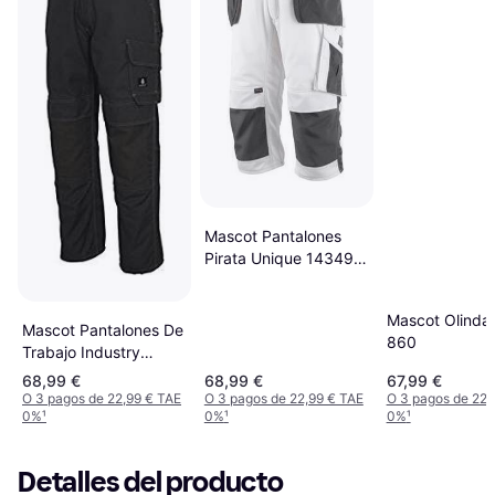
Mascot Pantalones
Pirata Unique 14349
Hanging Pockets
Light Khaki Black 54
Mascot Olinda
Mascot Pantalones De
860
Trabajo Industry
10179 Dark Navy 49
68,99 €
68,99 €
67,99 €
O 3 pagos de 22,99 € TAE
O 3 pagos de 22,99 € TAE
O 3 pagos de 22,
0%
¹
0%
¹
0%
¹
Detalles del producto