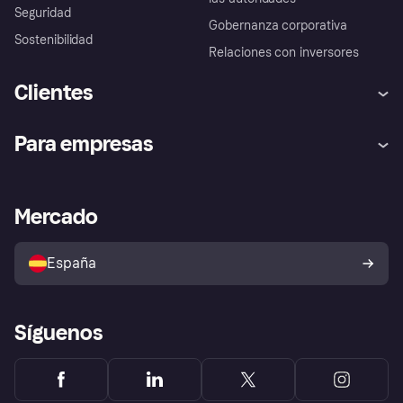
Seguridad
Gobernanza corporativa
Sostenibilidad
Relaciones con inversores
Clientes
Ayuda
Promesa de protección contra
Para empresas
el fraude
Inicio de sesión
Nuestra promesa
Asistencia al comerciante
Portal de desarrolladores
Klarna app
Bienestar financiero
Acceso empresas
Estado operativo
Mercado
Directorio de tiendas
Configuración de privacidad
Vende con Klarna
Plataformas y socios
Política de protección al
comprador de Klarna
Tu derecho de desistimiento
España
Reclamaciones
Síguenos