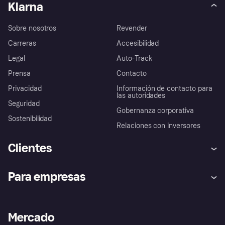
Klarna
Sobre nosotros
Revender
Carreras
Accesibilidad
Legal
Auto-Track
Prensa
Contacto
Privacidad
Información de contacto para
las autoridades
Seguridad
Gobernanza corporativa
Sostenibilidad
Relaciones con inversores
Clientes
Ayuda
Promesa de protección contra
Para empresas
el fraude
Inicio de sesión
Nuestra promesa
Asistencia al comerciante
Portal de desarrolladores
Klarna app
Bienestar financiero
Acceso empresas
Estado operativo
Mercado
Directorio de tiendas
Configuración de privacidad