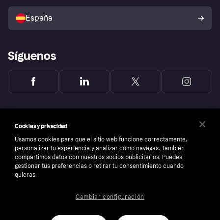
Vende con Klarna
Plataformas y socios
Política de protección al
comprador de Klarna
Tu derecho de desistimiento
España
Reclamaciones
Síguenos
Cookies y privacidad
Usamos cookies para que el sitio web funcione correctamente,
personalizar tu experiencia y analizar cómo navegas. También
compartimos datos con nuestros socios publicitarios. Puedes
gestionar tus preferencias o retirar tu consentimiento cuando
quieras.
Cambiar configuración
Copyright © 2005-2026 Klarna Bank AB (publ). Sede central: Stockholm, Sweden. Todos
los derechos reservados. Klarna Bank AB (publ). Sveavägen 46, 111 34 Stockholm.
Número de empresa: 556737-0431