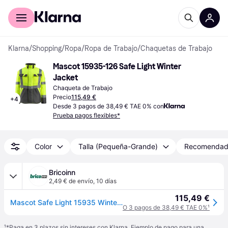
Comprar con Klarna
Para empresas
Klarna
/
Shopping
/
Ropa
/
Ropa de Trabajo
/
Chaquetas de Trabajo
Mascot 15935-126 Safe Light Winter 
Jacket
Chaqueta de Trabajo
Precio
115,49 €
+
4
Desde 3 pagos de 38,49 € TAE 0% con
Prueba pagos flexibles*
Color
Talla (Pequeña-Grande)
Recomenda
Bricoinn
2,49 € de envío
,
10 días
115,49 €
Mascot Safe Light 15935 Winter Jacket Naranja 2XL
O 3 pagos de 38,49 € TAE 0%
¹
¹
*Paga en 3 plazos sin intereses con Klarna. Ejemplo de pago para una