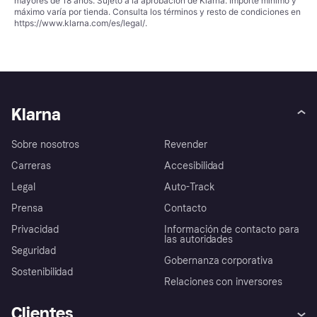
mayores de 18 años. Sujeto a la aprobación de Klarna. Importe mínimo y
máximo varía por tienda. Consulta los términos y resto de condiciones en
https://www.klarna.com/es/legal/
.
Klarna
Sobre nosotros
Revender
Carreras
Accesibilidad
Legal
Auto-Track
Prensa
Contacto
Privacidad
Información de contacto para
las autoridades
Seguridad
Gobernanza corporativa
Sostenibilidad
Relaciones con inversores
Clientes