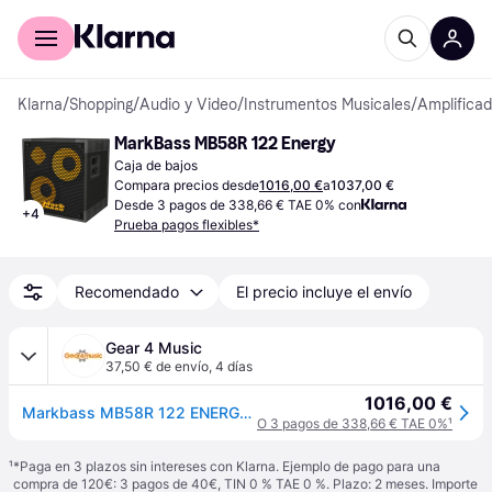
Comprar con Klarna
Para empresas
Klarna
/
Shopping
/
Audio y Video
/
Instrumentos Musicales
/
Amplifica
MarkBass MB58R 122 Energy
Caja de bajos
Compara precios desde
1016,00 €
a
1037,00 €
Desde 3 pagos de 338,66 € TAE 0% con
+
4
Prueba pagos flexibles*
Recomendado
El precio incluye el envío
Gear 4 Music
37,50 € de envío
,
4 días
1016,00 €
Markbass MB58R 122 ENERGY- Bass Cab 8 Ohm
O 3 pagos de 338,66 € TAE 0%
¹
¹
*Paga en 3 plazos sin intereses con Klarna. Ejemplo de pago para una
compra de 120€: 3 pagos de 40€, TIN 0 % TAE 0 %. Plazo: 2 meses. Importe