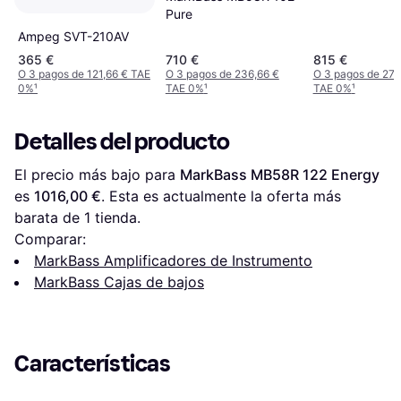
Pure
Ampeg SVT-210AV
365 €
710 €
815 €
O 3 pagos de 121,66 € TAE
O 3 pagos de 236,66 €
O 3 pagos de 271
0%
¹
TAE 0%
¹
TAE 0%
¹
Detalles del producto
El precio más bajo para 
MarkBass MB58R 122 Energy
es 
1016,00 €
. Esta es actualmente la oferta más 
barata de 1 tienda.
Comparar:
MarkBass Amplificadores de Instrumento
MarkBass Cajas de bajos
Características