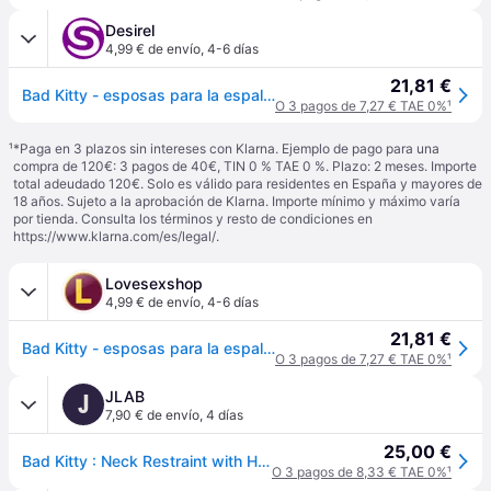
Desirel
4,99 € de envío
,
4-6 días
21,81 €
Bad Kitty - esposas para la espalda - ajuste trasero - negro
O 3 pagos de 7,27 € TAE 0%
¹
¹
*Paga en 3 plazos sin intereses con Klarna. Ejemplo de pago para una
compra de 120€: 3 pagos de 40€, TIN 0 % TAE 0 %. Plazo: 2 meses. Importe
total adeudado 120€. Solo es válido para residentes en España y mayores de
18 años. Sujeto a la aprobación de Klarna. Importe mínimo y máximo varía
por tienda. Consulta los términos y resto de condiciones en
https://www.klarna.com/es/legal/
.
Lovesexshop
4,99 € de envío
,
4-6 días
21,81 €
Bad Kitty - esposas para la espalda - ajuste trasero - negro
O 3 pagos de 7,27 € TAE 0%
¹
JLAB
J
7,90 € de envío
,
4 días
25,00 €
Bad Kitty : Neck Restraint with Handcuffs
O 3 pagos de 8,33 € TAE 0%
¹