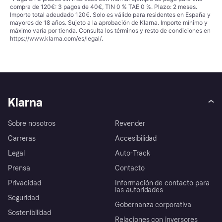
compra de 120€: 3 pagos de 40€, TIN 0 % TAE 0 %. Plazo: 2 meses.
Importe total adeudado 120€. Solo es válido para residentes en España y
mayores de 18 años. Sujeto a la aprobación de Klarna. Importe mínimo y
máximo varía por tienda. Consulta los términos y resto de condiciones en
https://www.klarna.com/es/legal/
.
Klarna
Sobre nosotros
Revender
Carreras
Accesibilidad
Legal
Auto-Track
Prensa
Contacto
Privacidad
Información de contacto para
las autoridades
Seguridad
Gobernanza corporativa
Sostenibilidad
Relaciones con inversores