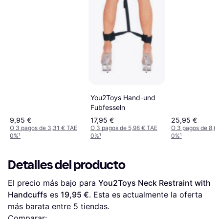
You2Toys Hand-und
Fubfesseln
9,95 €
17,95 €
25,95 €
O 3 pagos de 3,31 € TAE
O 3 pagos de 5,98 € TAE
O 3 pagos de 8,6
0%
¹
0%
¹
0%
¹
Detalles del producto
El precio más bajo para 
You2Toys Neck Restraint with 
Handcuffs
 es 
19,95 €
. Esta es actualmente la oferta 
más barata entre 
5
 tiendas.
Comparar: