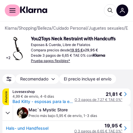
Comprar con Klarna
Para empresas
Klarna
/
Shopping
/
Belleza
/
Cuidado Personal
/
Juguetes sexuales
/
Esposas & Cuerdas
You2Toys Neck Restraint with Handcuffs
Esposas & Cuerda, Libre de Ftalatos
Compara precios desde
19,95 €
a
29,95 €
Desde 3 pagos de 6,65 € TAE 0% con
+
2
Prueba pagos flexibles*
Recomendado
El precio incluye el envío
Lovesexshop
Anuncio
21,81 €
4,99 € de envío
,
4-6 días
O 3 pagos de 7,27 € TAE 0%
¹
Bad Kitty - esposas para la espalda - ajuste trasero - negro
Mac`s Mystic Store
·
Precio más bajo
5,95 € de envío
,
1-3 días
19,95 €
Hals- und Handfessel
O 3 pagos de 6,65 € TAE 0%
¹