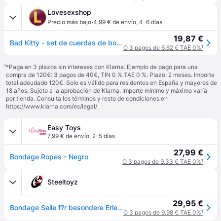
Lovesexshop
·
Precio más bajo
4,99 € de envío
,
4-6 días
19,87 €
Bad Kitty - set de cuerdas de bondage (20 m + 2 x 3 m, negro)
O 3 pagos de 6,62 € TAE 0%
¹
¹
*Paga en 3 plazos sin intereses con Klarna. Ejemplo de pago para una
compra de 120€: 3 pagos de 40€, TIN 0 % TAE 0 %. Plazo: 2 meses. Importe
total adeudado 120€. Solo es válido para residentes en España y mayores de
18 años. Sujeto a la aprobación de Klarna. Importe mínimo y máximo varía
por tienda. Consulta los términos y resto de condiciones en
https://www.klarna.com/es/legal/
.
Easy Toys
7,99 € de envío
,
2-5 días
27,99 €
Bondage Ropes - Negro
O 3 pagos de 9,33 € TAE 0%
¹
Steeltoyz
29,95 €
Bondage Seile f?r besondere Erlebnisse
O 3 pagos de 9,98 € TAE 0%
¹