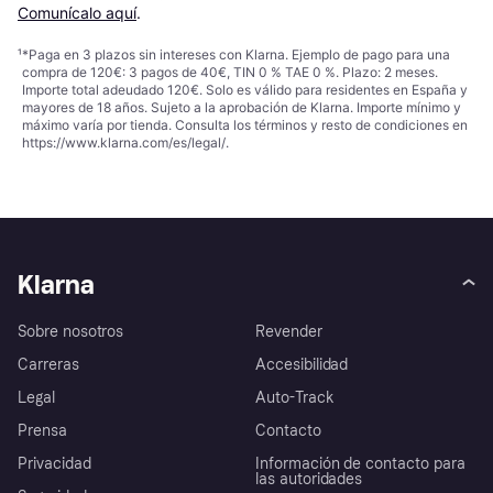
Comunícalo aquí
.
¹
*Paga en 3 plazos sin intereses con Klarna. Ejemplo de pago para una
compra de 120€: 3 pagos de 40€, TIN 0 % TAE 0 %. Plazo: 2 meses.
Importe total adeudado 120€. Solo es válido para residentes en España y
mayores de 18 años. Sujeto a la aprobación de Klarna. Importe mínimo y
máximo varía por tienda. Consulta los términos y resto de condiciones en
https://www.klarna.com/es/legal/
.
Klarna
Sobre nosotros
Revender
Carreras
Accesibilidad
Legal
Auto-Track
Prensa
Contacto
Privacidad
Información de contacto para
las autoridades