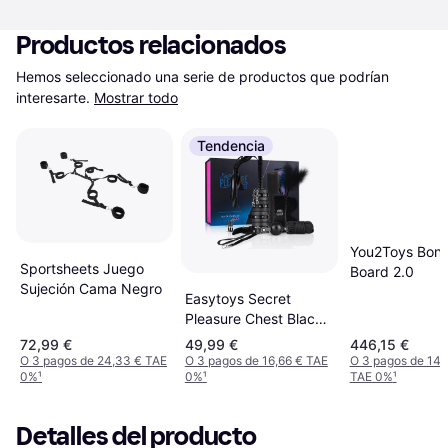
Productos relacionados
Hemos seleccionado una serie de productos que podrían 
interesarte.
Mostrar todo
Tendencia
You2Toys Bon
Sportsheets Juego
Board 2.0
Sujeción Cama Negro
Easytoys Secret
Pleasure Chest Black
Fantasy
72,99 €
49,99 €
446,15 €
O 3 pagos de 24,33 € TAE
O 3 pagos de 16,66 € TAE
O 3 pagos de 148
0%
¹
0%
¹
TAE 0%
¹
Detalles del producto