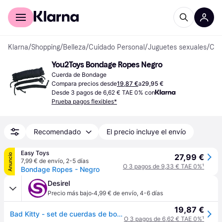
Comprar con Klarna
Para empresas
Klarna
/
Shopping
/
Belleza
/
Cuidado Personal
/
Juguetes sexuales
/
Cuerdas de Bondage
You2Toys Bondage Ropes Negro
Cuerda de Bondage
Compara precios desde
19,87 €
a
29,95 €
Desde 3 pagos de 6,62 € TAE 0% con
Prueba pagos flexibles*
Recomendado
El precio incluye el envío
Easy Toys
Anuncio
27,99 €
7,99 € de envío
,
2-5 días
O 3 pagos de 9,33 € TAE 0%
¹
Bondage Ropes - Negro
Desirel
·
Precio más bajo
4,99 € de envío
,
4-6 días
19,87 €
Bad Kitty - set de cuerdas de bondage (20 m + 2 x 3 m, negro)
O 3 pagos de 6,62 € TAE 0%
¹