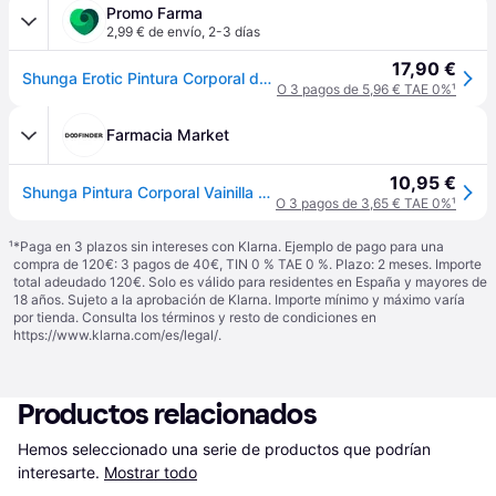
Promo Farma
2,99 € de envío
,
2-3 días
17,90 €
Shunga Erotic Pintura Corporal de Vainilla y Chocolate 100ml
O 3 pagos de 5,96 € TAE 0%
¹
Farmacia Market
10,95 €
Shunga Pintura Corporal Vainilla Chocolate
O 3 pagos de 3,65 € TAE 0%
¹
¹
*Paga en 3 plazos sin intereses con Klarna. Ejemplo de pago para una
compra de 120€: 3 pagos de 40€, TIN 0 % TAE 0 %. Plazo: 2 meses. Importe
total adeudado 120€. Solo es válido para residentes en España y mayores de
18 años. Sujeto a la aprobación de Klarna. Importe mínimo y máximo varía
por tienda. Consulta los términos y resto de condiciones en
https://www.klarna.com/es/legal/
.
Productos relacionados
Hemos seleccionado una serie de productos que podrían 
interesarte.
Mostrar todo