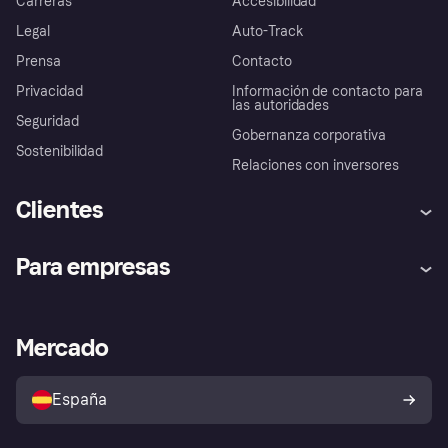
Carreras
Accesibilidad
Legal
Auto-Track
Prensa
Contacto
Privacidad
Información de contacto para
las autoridades
Seguridad
Gobernanza corporativa
Sostenibilidad
Relaciones con inversores
Clientes
Ayuda
Promesa de protección contra
Para empresas
el fraude
Inicio de sesión
Nuestra promesa
Asistencia al comerciante
Portal de desarrolladores
Klarna app
Bienestar financiero
Acceso empresas
Estado operativo
Mercado
Directorio de tiendas
Configuración de privacidad
Vende con Klarna
Plataformas y socios
Política de protección al
comprador de Klarna
Tu derecho de desistimiento
España
Reclamaciones