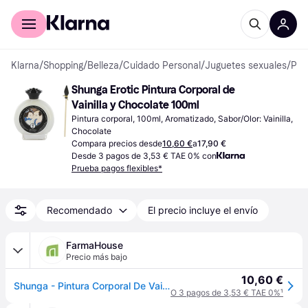
Comprar con Klarna
Para empresas
Klarna
/
Shopping
/
Belleza
/
Cuidado Personal
/
Juguetes sexuales
/
Pinturas Corporales
Shunga Erotic Pintura Corporal de 
Vainilla y Chocolate 100ml
Pintura corporal, 100ml, Aromatizado, Sabor/Olor: Vainilla, 
Chocolate
Compara precios desde
10,60 €
a
17,90 €
Desde 3 pagos de 3,53 € TAE 0% con
Prueba pagos flexibles*
Recomendado
El precio incluye el envío
FarmaHouse
Precio más bajo
10,60 €
Shunga - Pintura Corporal De Vainilla Y Chocolate - Shunga Massage Cream
O 3 pagos de 3,53 € TAE 0%
¹