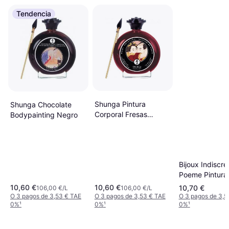
Tendencia
Shunga Pintura
Shunga Chocolate
Corporal Fresas
Bodypainting Negro
Champagne 100 ml
Bijoux Indiscre
Poeme Pintura
Comestible Ch
10,60 €
10,60 €
10,70 €
106,00 €/L
106,00 €/L
Negro 50g
O 3 pagos de 3,53 € TAE
O 3 pagos de 3,53 € TAE
O 3 pagos de 3,5
0%
¹
0%
¹
0%
¹