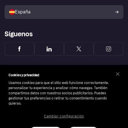
Vende con Klarna
Plataformas y socios
Política de protección al
comprador de Klarna
Tu derecho de desistimiento
España
Reclamaciones
Síguenos
Cookies y privacidad
Usamos cookies para que el sitio web funcione correctamente,
personalizar tu experiencia y analizar cómo navegas. También
compartimos datos con nuestros socios publicitarios. Puedes
gestionar tus preferencias o retirar tu consentimiento cuando
quieras.
Cambiar configuración
Copyright © 2005-2026 Klarna Bank AB (publ). Sede central: Stockholm, Sweden. Todos
los derechos reservados. Klarna Bank AB (publ). Sveavägen 46, 111 34 Stockholm.
Número de empresa: 556737-0431