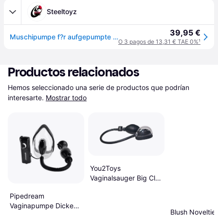
Steeltoyz
39,95 €
Muschipumpe f?r aufgepumpte Schamlippen
O 3 pagos de 13,31 € TAE 0%
¹
Productos relacionados
Hemos seleccionado una serie de productos que podrían 
interesarte.
Mostrar todo
You2Toys
Vaginalsauger Big Clit
transparent
Pipedream
Vaginapumpe Dicke
Blush Noveltie
Lippe