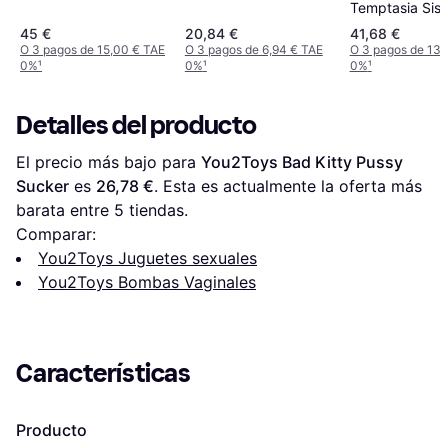
Temptasia Sis
avanzado de s
45 €
20,84 €
41,68 €
de vagina
O 3 pagos de 15,00 € TAE
O 3 pagos de 6,94 € TAE
O 3 pagos de 13,
0%
¹
0%
¹
0%
¹
Transparente
Detalles del producto
El precio más bajo para 
You2Toys Bad Kitty Pussy 
Sucker
 es 
26,78 €
. Esta es actualmente la oferta más 
barata entre 
5
 tiendas.
Comparar:
You2Toys Juguetes sexuales
You2Toys Bombas Vaginales
Características
Producto