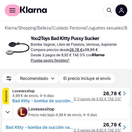
Comprar con Klarna
Para empresas
Klarna
/
Shopping
/
Belleza
/
Cuidado Personal
/
Juguetes sexuales
/
Bombas Vaginales
You2Toys Bad Kitty Pussy Sucker
Bomba Vaginal, Libre de Ftalatos, Ventosa, Aspirante
Compara precios desde
26,78 €
a
39,95 €
Desde 3 pagos de 8,92 € TAE 0% con
Prueba pagos flexibles*
Recomendado
El precio incluye el envío
Lovesexshop
Anuncio
26,78 €
4,99 € de envío
,
4-6 días
O 3 pagos de 8,92 € TAE 0%
¹
Bad Kitty - bomba de succión vaginal - negro
Lovesexshop
·
Precio más bajo
4,99 € de envío
,
4-6 días
26,78 €
Bad Kitty - bomba de succión vaginal - negro
O 3 pagos de 8,92 € TAE 0%
¹