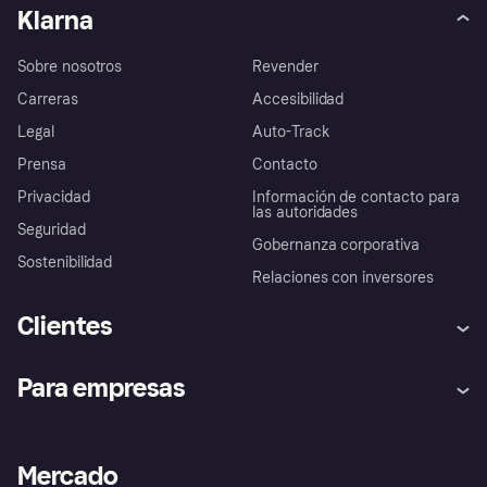
Klarna
Sobre nosotros
Revender
Carreras
Accesibilidad
Legal
Auto-Track
Prensa
Contacto
Privacidad
Información de contacto para
las autoridades
Seguridad
Gobernanza corporativa
Sostenibilidad
Relaciones con inversores
Clientes
Ayuda
Promesa de protección contra
Para empresas
el fraude
Inicio de sesión
Nuestra promesa
Asistencia al comerciante
Portal de desarrolladores
Klarna app
Bienestar financiero
Acceso empresas
Estado operativo
Mercado
Directorio de tiendas
Configuración de privacidad