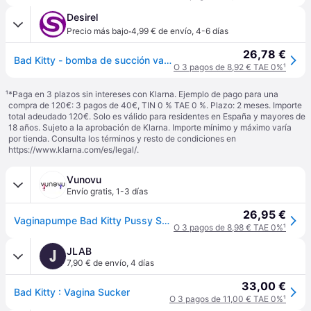
Desirel
·
Precio más bajo
4,99 € de envío
,
4-6 días
26,78 €
Bad Kitty - bomba de succión vaginal - negro
O 3 pagos de 8,92 € TAE 0%
¹
¹
*Paga en 3 plazos sin intereses con Klarna. Ejemplo de pago para una
compra de 120€: 3 pagos de 40€, TIN 0 % TAE 0 %. Plazo: 2 meses. Importe
total adeudado 120€. Solo es válido para residentes en España y mayores de
18 años. Sujeto a la aprobación de Klarna. Importe mínimo y máximo varía
por tienda. Consulta los términos y resto de condiciones en
https://www.klarna.com/es/legal/
.
Vunovu
Envío gratis
,
1-3 días
26,95 €
Vaginapumpe Bad Kitty Pussy Sucker Schwarz
O 3 pagos de 8,98 € TAE 0%
¹
JLAB
J
7,90 € de envío
,
4 días
33,00 €
Bad Kitty : Vagina Sucker
O 3 pagos de 11,00 € TAE 0%
¹