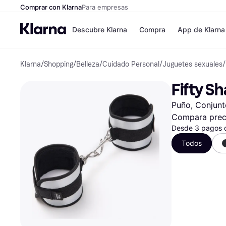
Comprar con Klarna
Para empresas
Descubre Klarna
Compra
App de Klarna
Klarna
/
Shopping
/
Belleza
/
Cuidado Personal
/
Juguetes sexuales
/
Tiendas
Formas de pag
Formas de pago
MediaMarkt
Fifty S
Paga ahora
Shein
Paga en 3 plazos
Zalando Prive
Puño, Conjunt
Paga en 30 días
Zara
Financiación
JD Sports
Compara prec
Klarna en Apple 
Desde 3 pagos 
Todos
Directorio de tien