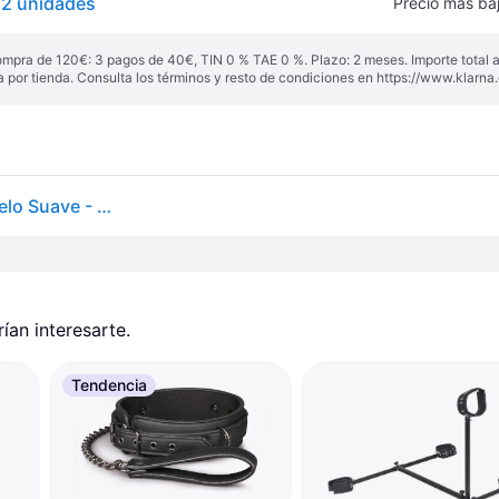
- 2 unidades
Precio más ba
ompra de 120€: 3 pagos de 40€, TIN 0 % TAE 0 %. Plazo: 2 meses. Importe total
a por tienda. Consulta los términos y resto de condiciones en
https://www.klarna.
Fifty Shades of Grey – Totally His Esposas – Terciopelo Suave - Plateado
an interesarte.
Tendencia