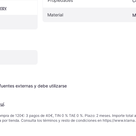
Propiedades
C
Grey
Material
M
entes externas y debe utilizarse 
uí
.
ompra de 120€: 3 pagos de 40€, TIN 0 % TAE 0 %. Plazo: 2 meses. Importe total
a por tienda. Consulta los términos y resto de condiciones en
https://www.klarna.