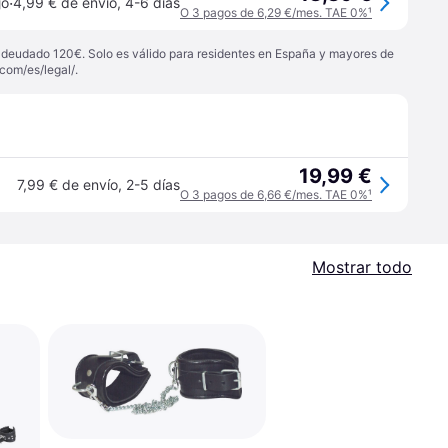
·
jo
4,99 € de envío
,
4-6 días
O 3 pagos de 6,29 €/mes. TAE 0%
¹
 adeudado 120€. Solo es válido para residentes en España y mayores de
com/es/legal/
.
19,99 €
7,99 € de envío
,
2-5 días
O 3 pagos de 6,66 €/mes. TAE 0%
¹
Mostrar todo