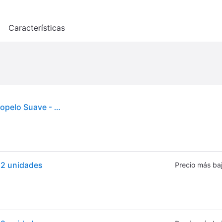
o
Características
Fifty Shades of Grey – Totally His Esposas – Terciopelo Suave - Plateado
- 2 unidades
Precio más ba