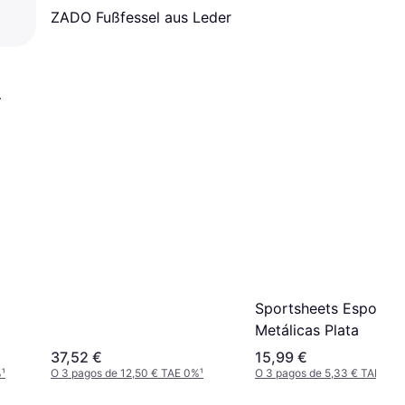
ZADO Fußfessel aus Leder
Sportsheets Esposas
Metálicas Plata
37,52 €
15,99 €
%
¹
O 3 pagos de 12,50 € TAE 0%
¹
O 3 pagos de 5,33 € TAE 0%
¹