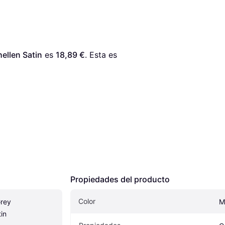
ellen Satin
 es 
18,89 €
. Esta es 
Propiedades del producto
Color
rey 
M
in