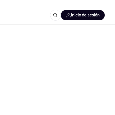
Inicio de sesión
Más información
iales de oficina
Qué es Klarna?
 las categorías