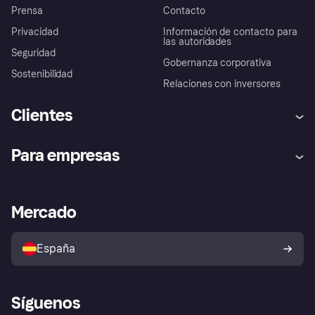
Prensa
Contacto
Privacidad
Información de contacto para
las autoridades
Seguridad
Gobernanza corporativa
Sostenibilidad
Relaciones con inversores
Clientes
Ayuda
Promesa de protección contra
Para empresas
el fraude
Inicio de sesión
Nuestra promesa
Asistencia al comerciante
Portal de desarrolladores
Klarna app
Bienestar financiero
Acceso empresas
Estado operativo
Mercado
Directorio de tiendas
Configuración de privacidad
Vende con Klarna
Plataformas y socios
Política de protección al
comprador de Klarna
Tu derecho de desistimiento
España
Reclamaciones
Síguenos