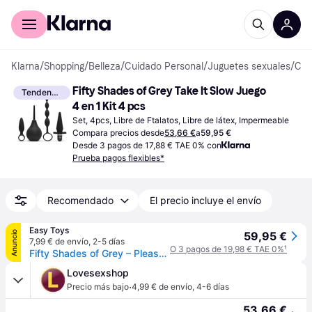
Comprar con Klarna
Para empresas
Klarna
/
Shopping
/
Belleza
/
Cuidado Personal
/
Juguetes sexuales
/
Conjuntos
Fifty Shades of Grey Take It Slow Juego 
Tendencia
4 en 1 Kit 4 pcs
Set, 4pcs, Libre de Ftalatos, Libre de látex, Impermeable
Compara precios desde
53,66 €
a
59,95 €
Desde 3 pagos de 17,88 € TAE 0% con
Prueba pagos flexibles*
Recomendado
El precio incluye el envío
Easy Toys
Anuncio
59,95 €
7,99 € de envío
,
2-5 días
O 3 pagos de 19,98 € TAE 0%
¹
Fifty Shades of Grey – Pleasure Overload Set Anal – Kit Principiante - Negro
Lovesexshop
·
Precio más bajo
4,99 € de envío
,
4-6 días
53,66 €