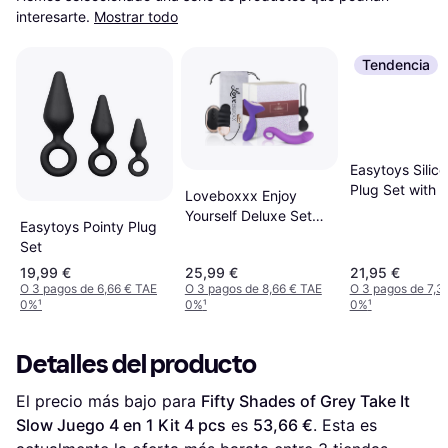
interesarte.
Mostrar todo
Tendencia
Easytoys Silico
Plug Set with
Loveboxxx Enjoy
Yourself Deluxe Set
Easytoys Pointy Plug
for Her
Set
19,99 €
25,99 €
21,95 €
O 3 pagos de 6,66 € TAE
O 3 pagos de 8,66 € TAE
O 3 pagos de 7,3
0%
¹
0%
¹
0%
¹
Detalles del producto
El precio más bajo para 
Fifty Shades of Grey Take It 
Slow Juego 4 en 1 Kit 4 pcs
 es 
53,66 €
. Esta es 