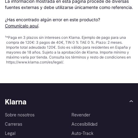
La información mostrada en esta página procede de diversas 
fuentes externas y debe utilizarse únicamente como referencia.

¿Has encontrado algún error en este producto? 
Comunícalo aquí
.
¹
*Paga en 3 plazos sin intereses con Klarna. Ejemplo de pago para una
compra de 120€: 3 pagos de 40€, TIN 0 % TAE 0 %. Plazo: 2 meses.
Importe total adeudado 120€. Solo es válido para residentes en España y
mayores de 18 años. Sujeto a la aprobación de Klarna. Importe mínimo y
máximo varía por tienda. Consulta los términos y resto de condiciones en
https://www.klarna.com/es/legal/
.
Klarna
Sobre nosotros
Revender
Carreras
Accesibilidad
Legal
Auto-Track