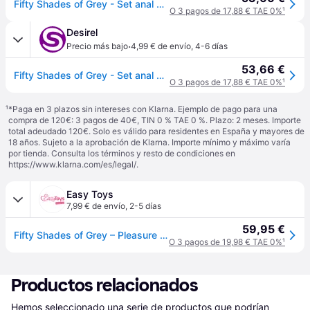
Fifty Shades of Grey - Set anal 4 en 1 - silicona negra
O 3 pagos de 17,88 € TAE 0%
¹
Desirel
·
Precio más bajo
4,99 € de envío
,
4-6 días
53,66 €
Fifty Shades of Grey - Set anal 4 en 1 - silicona negra
O 3 pagos de 17,88 € TAE 0%
¹
¹
*Paga en 3 plazos sin intereses con Klarna. Ejemplo de pago para una
compra de 120€: 3 pagos de 40€, TIN 0 % TAE 0 %. Plazo: 2 meses. Importe
total adeudado 120€. Solo es válido para residentes en España y mayores de
18 años. Sujeto a la aprobación de Klarna. Importe mínimo y máximo varía
por tienda. Consulta los términos y resto de condiciones en
https://www.klarna.com/es/legal/
.
Easy Toys
7,99 € de envío
,
2-5 días
59,95 €
Fifty Shades of Grey – Pleasure Overload Set Anal – Kit Principiante - Negro
O 3 pagos de 19,98 € TAE 0%
¹
Productos relacionados
Hemos seleccionado una serie de productos que podrían 