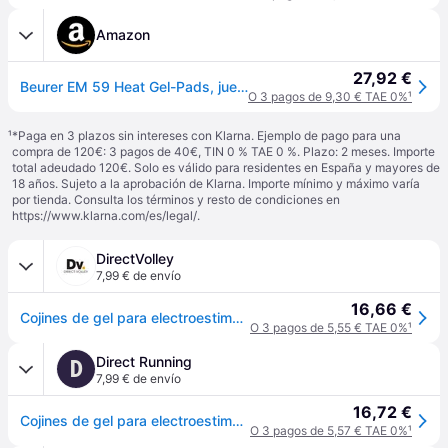
Amazon
27,92 €
Beurer EM 59 Heat Gel-Pads, juego de recompra con 8 almohadillas de gel autoadhesivas para utilizar con el TENS/EMS digital EM 59 Heat, tamaño: 45x 45 mm
O 3 pagos de 9,30 € TAE 0%
¹
¹
*Paga en 3 plazos sin intereses con Klarna. Ejemplo de pago para una
compra de 120€: 3 pagos de 40€, TIN 0 % TAE 0 %. Plazo: 2 meses. Importe
total adeudado 120€. Solo es válido para residentes en España y mayores de
18 años. Sujeto a la aprobación de Klarna. Importe mínimo y máximo varía
por tienda. Consulta los términos y resto de condiciones en
https://www.klarna.com/es/legal/
.
DirectVolley
7,99 € de envío
16,66 €
Cojines de gel para electroestimulador Beurer EM 59 /EM 89 - Bleu
O 3 pagos de 5,55 € TAE 0%
¹
Direct Running
D
7,99 € de envío
16,72 €
Cojines de gel para electroestimulador Beurer EM 59 /EM 89 - Bleu
O 3 pagos de 5,57 € TAE 0%
¹