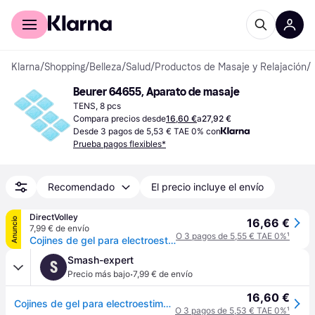
Comprar con Klarna
Para empresas
Klarna
/
Shopping
/
Belleza
/
Salud
/
Productos de Masaje y Relajación
/
Beurer 64655, Aparato de masaje
TENS, 8 pcs
Compara precios desde
16,60 €
a
27,92 €
Desde 3 pagos de 5,53 € TAE 0% con
Prueba pagos flexibles*
Recomendado
El precio incluye el envío
DirectVolley
Anuncio
16,66 €
7,99 € de envío
O 3 pagos de 5,55 € TAE 0%
¹
Cojines de gel para electroestimulador Beurer EM 59 /EM 89 - Bleu
Smash-expert
S
·
Precio más bajo
7,99 € de envío
16,60 €
Cojines de gel para electroestimulador Beurer EM 59 /EM 89 - Bleu
O 3 pagos de 5,53 € TAE 0%
¹