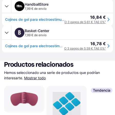
HandballStore
7,99 € de envío
16,84 €
Cojines de gel para electroestimulador Beurer EM 59 /EM 89 - Bleu
O 3 pagos de 5,61 € TAE 0%
¹
Basket-Center
B
7,99 € de envío
16,78 €
Cojines de gel para electroestimulador Beurer EM 59 /EM 89 - Bleu
O 3 pagos de 5,59 € TAE 0%
¹
Productos relacionados
Hemos seleccionado una serie de productos que podrían 
interesarte.
Mostrar todo
Tendencia