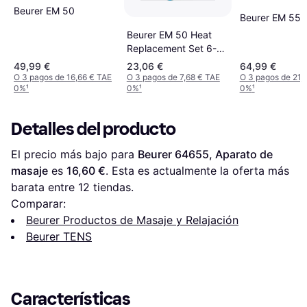
Beurer EM 50
Beurer EM 55
Beurer EM 50 Heat
Replacement Set 6-
pack
49,99 €
23,06 €
64,99 €
O 3 pagos de 16,66 € TAE
O 3 pagos de 7,68 € TAE
O 3 pagos de 21,
0%
¹
0%
¹
0%
¹
Detalles del producto
El precio más bajo para 
Beurer 64655, Aparato de 
masaje
 es 
16,60 €
. Esta es actualmente la oferta más 
barata entre 
12
 tiendas.
Comparar:
Beurer Productos de Masaje y Relajación
Beurer TENS
Características