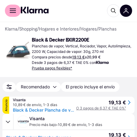
Comprar con Klarna
Para empresas
Klarna
/
Shopping
/
Hogares e Interiores
/
Hogares
/
Planchas
Black & Decker BXIR2200E
Planchas de vapor, Vertical, Rociador, Vapor, Autolimpieza, 
2200 W, Capacidad de vapor: 30g, 270 ml
Compara precios desde
19,13 €
a
20,99 €
Desde 3 pagos de 6,37 € TAE 0% con
Prueba pagos flexibles*
Recomendado
El precio incluye el envío
Visanta
Anuncio
19,13 €
10,89 € de envío
,
1-3 días
O 3 pagos de 6,37 € TAE 0%
¹
Black & Decker Plancha de vapor Black+Decker BXIR2200E
Visanta
·
Precio más bajo
10,89 € de envío
,
1-3 días
19,13 €