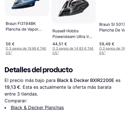
Braun FI3194BK
Braun SI 5017
Plancha de Vapor
Plancha De Va
Russell Hobbs
Negro/Azul
Continuo 150 
Powersteam Ultra Iron
20630
56 €
44,51 €
59,49 €
O 3 pagos de 18,66 € TAE
O 3 pagos de 14,83 € TAE
O 3 pagos de 19,
0%
¹
0%
¹
0%
¹
Detalles del producto
El precio más bajo para 
Black & Decker BXIR2200E
 es 
19,13 €
. Esta es actualmente la oferta más barata 
entre 
3
 tiendas.
Comparar:
Black & Decker Planchas