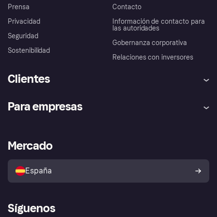
Prensa
Contacto
Privacidad
Información de contacto para
las autoridades
Seguridad
Gobernanza corporativa
Sostenibilidad
Relaciones con inversores
Clientes
Ayuda
Promesa de protección contra
Para empresas
el fraude
Inicio de sesión
Nuestra promesa
Asistencia al comerciante
Portal de desarrolladores
Klarna app
Bienestar financiero
Acceso empresas
Estado operativo
Mercado
Directorio de tiendas
Configuración de privacidad
Vende con Klarna
Plataformas y socios
Política de protección al
comprador de Klarna
Tu derecho de desistimiento
España
Reclamaciones
Síguenos