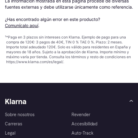
La información mostrada en esta página procede de diversas 
fuentes externas y debe utilizarse únicamente como referencia.

¿Has encontrado algún error en este producto? 
Comunícalo aquí
.
¹
*Paga en 3 plazos sin intereses con Klarna. Ejemplo de pago para una
compra de 120€: 3 pagos de 40€, TIN 0 % TAE 0 %. Plazo: 2 meses.
Importe total adeudado 120€. Solo es válido para residentes en España y
mayores de 18 años. Sujeto a la aprobación de Klarna. Importe mínimo y
máximo varía por tienda. Consulta los términos y resto de condiciones en
https://www.klarna.com/es/legal/
.
Klarna
Sobre nosotros
Revender
Carreras
Accesibilidad
Legal
Auto-Track