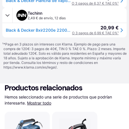
Black & Decker Plancha de vapor Black+Decker BXIR2200E
O 3 pagos de 6,37 € TAE 0%
¹
Techinn
2,49 € de envío
,
12 días
20,99 €
Black & Decker Bxir2200e 2200w Steam Iron Azul One Size / EU Plug 220V
O 3 pagos de 6,99 € TAE 0%
¹
¹
*Paga en 3 plazos sin intereses con Klarna. Ejemplo de pago para una
compra de 120€: 3 pagos de 40€, TIN 0 % TAE 0 %. Plazo: 2 meses. Importe
total adeudado 120€. Solo es válido para residentes en España y mayores de
18 años. Sujeto a la aprobación de Klarna. Importe mínimo y máximo varía
por tienda. Consulta los términos y resto de condiciones en
https://www.klarna.com/es/legal/
.
Productos relacionados
Hemos seleccionado una serie de productos que podrían 
interesarte.
Mostrar todo