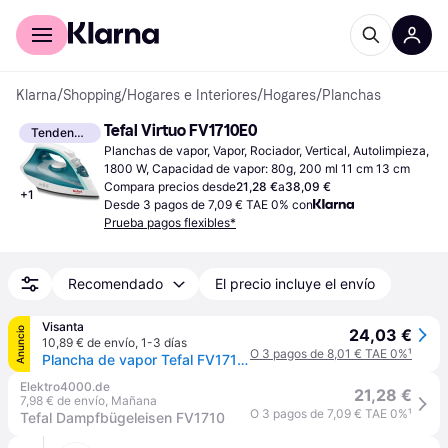
Comprar con Klarna
Para empresas
Klarna
/
Shopping
/
Hogares e Interiores
/
Hogares
/
Planchas
Tefal Virtuo FV1710E0
Tendencia
Planchas de vapor, Vapor, Rociador, Vertical, Autolimpieza, 
1800 W, Capacidad de vapor: 80g, 200 ml 11 cm 13 cm
Compara precios desde
21,28 €
a
38,09 €
+
1
Desde 3 pagos de 7,09 € TAE 0% con
Prueba pagos flexibles*
Recomendado
El precio incluye el envío
Visanta
Anuncio
24,03 €
10,89 € de envío
,
1-3 días
O 3 pagos de 8,01 € TAE 0%
¹
Plancha de vapor Tefal FV1710E0
Elektro4000.de
21,28 €
7,98 € de envío
,
Mañana
O 3 pagos de 7,09 € TAE 0%
¹
Tefal Dampfbügeleisen FV1710