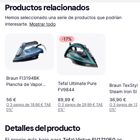
Productos relacionados
Hemos seleccionado una serie de productos que podrían 
interesarte.
Mostrar todo
-17%
Braun FI3194BK
Tefal Ultimate Pure
Plancha de Vapor
Braun TexStyle
FV9844
Negro/Azul
Steam Iron SI 
56 €
89,99 €
36,90 €
O 3 pagos de 18,66 € TAE
O 3 pagos de 29,99 € TAE
O 3 pagos de 12,
0%
¹
0%
¹
0%
¹
Detalles del producto
El precio más bajo para 
Tefal Virtuo FV1710E0
 es 