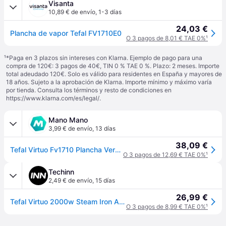
Visanta
10,89 € de envío
,
1-3 días
24,03 €
Plancha de vapor Tefal FV1710E0
O 3 pagos de 8,01 € TAE 0%
¹
¹
*Paga en 3 plazos sin intereses con Klarna. Ejemplo de pago para una
compra de 120€: 3 pagos de 40€, TIN 0 % TAE 0 %. Plazo: 2 meses. Importe
total adeudado 120€. Solo es válido para residentes en España y mayores de
18 años. Sujeto a la aprobación de Klarna. Importe mínimo y máximo varía
por tienda. Consulta los términos y resto de condiciones en
https://www.klarna.com/es/legal/
.
Mano Mano
3,99 € de envío
,
13 días
38,09 €
Tefal Virtuo Fv1710 Plancha Verde Blanca
O 3 pagos de 12,69 € TAE 0%
¹
Techinn
2,49 € de envío
,
15 días
26,99 €
Tefal Virtuo 2000w Steam Iron Azul One Size / EU Plug 220V
O 3 pagos de 8,99 € TAE 0%
¹