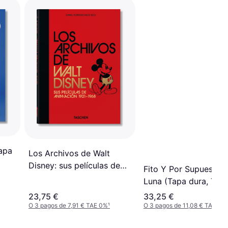
Tapa
Los Archivos de Walt
Disney: sus películas de
Fito Y Por Supuesto 
animación (Tapa dura,
Luna (Tapa dura, Tap
Tapa blanda, 1921)
blanda)
23,75 €
33,25 €
O 3 pagos de 7,91 € TAE 0%
¹
O 3 pagos de 11,08 € TAE 0%