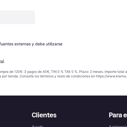
entes externas y debe utilizarse 
uí
.
ompra de 120€: 3 pagos de 40€, TIN 0 % TAE 0 %. Plazo: 2 meses. Importe total
a por tienda. Consulta los términos y resto de condiciones en
https://www.klarna.
Clientes
Para 