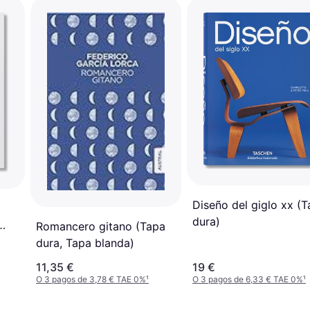
Diseño del giglo xx (
dura)
Romancero gitano (Tapa
dura, Tapa blanda)
11,35 €
19 €
O 3 pagos de 3,78 € TAE 0%
¹
O 3 pagos de 6,33 € TAE 0%
¹