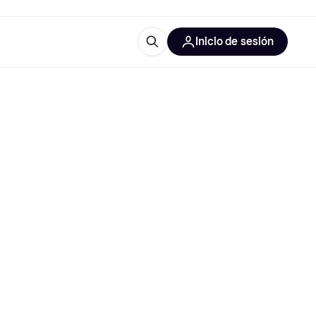
Inicio de sesión
Más información
les de oficina
Qué es Klarna?
las categorías