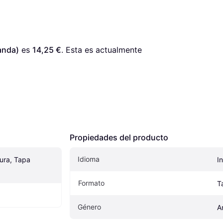
anda)
 es 
14,25 €
. Esta es actualmente 
Propiedades del producto
Idioma
ra, Tapa 
I
Formato
T
Género
A