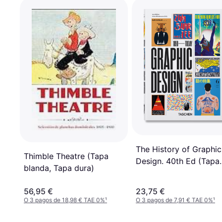
The History of Graphic
Thimble Theatre (Tapa
Design. 40th Ed (Tapa
blanda, Tapa dura)
dura)
56,95 €
23,75 €
O 3 pagos de 18,98 € TAE 0%
¹
O 3 pagos de 7,91 € TAE 0%
¹