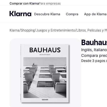
Comprar con Klarna
Para empresas
Descubre Klarna
Compra
App de Klarna
Klarna
/
Shopping
/
Juegos y Entretenimiento
/
Libros, Películas y 
Formas de pag
Tiendas
Formas de pago
MediaMarkt
Bauhaus
Paga ahora
Shein
Paga en 3 plazos
Zalando Priv
Inglés, Italia
Paga en 30 días
Zara
Financiación
JD Sports
Compara prec
Klarna en Apple 
Desde 3 pagos 
Directorio de tie