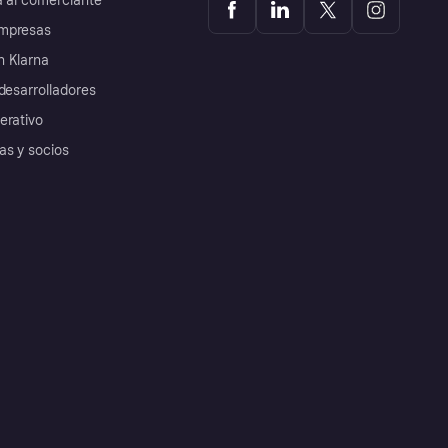
a al comerciante
mpresas
 Klarna
desarrolladores
erativo
as y socios