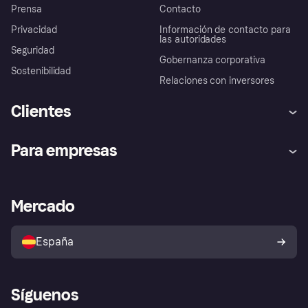
Prensa
Contacto
Privacidad
Información de contacto para
las autoridades
Seguridad
Gobernanza corporativa
Sostenibilidad
Relaciones con inversores
Clientes
Ayuda
Promesa de protección contra
Para empresas
el fraude
Inicio de sesión
Nuestra promesa
Asistencia al comerciante
Portal de desarrolladores
Klarna app
Bienestar financiero
Acceso empresas
Estado operativo
Mercado
Directorio de tiendas
Configuración de privacidad
Vende con Klarna
Plataformas y socios
Política de protección al
comprador de Klarna
Tu derecho de desistimiento
España
Reclamaciones
Síguenos