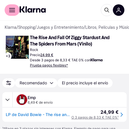
Comprar con Klarna
Para empresas
Klarna
/
Shopping
/
Juegos y Entretenimiento
/
Libros, Películas y Músi
The Rise And Fall Of Ziggy Stardust And 
The Spiders From Mars (Vinilo)
Rock
Precio
24,99 €
+
3
Desde 3 pagos de 8,33 € TAE 0% con
Prueba pagos flexibles*
Recomendado
El precio incluye el envío
Emp
6,49 € de envío
24,99 €
LP de David Bowie - The rise and fall of Ziggy Stardust and the spiders from Mars - para Sin clasificar - Standard
O 3 pagos de 8,33 € TAE 0%
¹
¹
*Paga en 3 plazos sin intereses con Klarna. Ejemplo de pago para una