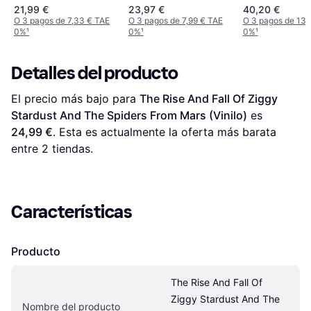
Departmen [2L
21,99 €
23,97 €
40,20 €
(Vinilo)
O 3 pagos de 7,33 € TAE
O 3 pagos de 7,99 € TAE
O 3 pagos de 13,
0%
¹
0%
¹
0%
¹
Detalles del producto
El precio más bajo para 
The Rise And Fall Of Ziggy 
Stardust And The Spiders From Mars (Vinilo)
 es 
24,99 €
. Esta es actualmente la oferta más barata 
entre 
2
 tiendas.
Características
Producto
The Rise And Fall Of 
Ziggy Stardust And The 
Nombre del producto