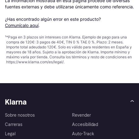
La información mostrada en esta página procede de diversas 
fuentes externas y debe utilizarse únicamente como referencia.

¿Has encontrado algún error en este producto? 
Comunícalo aquí
.
¹
*Paga en 3 plazos sin intereses con Klarna. Ejemplo de pago para una
compra de 120€: 3 pagos de 40€, TIN 0 % TAE 0 %. Plazo: 2 meses.
Importe total adeudado 120€. Solo es válido para residentes en España y
mayores de 18 años. Sujeto a la aprobación de Klarna. Importe mínimo y
máximo varía por tienda. Consulta los términos y resto de condiciones en
https://www.klarna.com/es/legal/
.
Klarna
Sobre nosotros
Revender
Carreras
Accesibilidad
Legal
Auto-Track