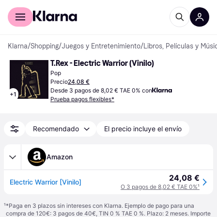
Comprar con Klarna
Para empresas
Klarna
/
Shopping
/
Juegos y Entretenimiento
/
Libros, Películas y Músi
T.Rex - Electric Warrior (Vinilo)
Pop
Precio
24,08 €
Desde 3 pagos de 8,02 € TAE 0% con
+
1
Prueba pagos flexibles*
Recomendado
El precio incluye el envío
Amazon
24,08 €
Electric Warrior [Vinilo]
O 3 pagos de 8,02 € TAE 0%
¹
¹
*Paga en 3 plazos sin intereses con Klarna. Ejemplo de pago para una
compra de 120€: 3 pagos de 40€, TIN 0 % TAE 0 %. Plazo: 2 meses. Importe