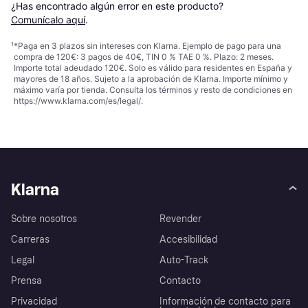
¿Has encontrado algún error en este producto? 
Comunícalo aquí
.
¹
*Paga en 3 plazos sin intereses con Klarna. Ejemplo de pago para una
compra de 120€: 3 pagos de 40€, TIN 0 % TAE 0 %. Plazo: 2 meses.
Importe total adeudado 120€. Solo es válido para residentes en España y
mayores de 18 años. Sujeto a la aprobación de Klarna. Importe mínimo y
máximo varía por tienda. Consulta los términos y resto de condiciones en
https://www.klarna.com/es/legal/
.
Klarna
Sobre nosotros
Revender
Carreras
Accesibilidad
Legal
Auto-Track
Prensa
Contacto
Privacidad
Información de contacto para