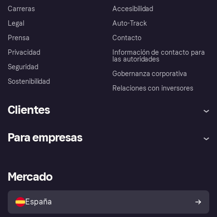
Carreras
Accesibilidad
Legal
Auto-Track
Prensa
Contacto
Privacidad
Información de contacto para
las autoridades
Seguridad
Gobernanza corporativa
Sostenibilidad
Relaciones con inversores
Clientes
Ayuda
Promesa de protección contra
Para empresas
el fraude
Inicio de sesión
Nuestra promesa
Asistencia al comerciante
Portal de desarrolladores
Klarna app
Bienestar financiero
Acceso empresas
Estado operativo
Mercado
Directorio de tiendas
Configuración de privacidad
Vende con Klarna
Plataformas y socios
Política de protección al
comprador de Klarna
Tu derecho de desistimiento
España
Reclamaciones