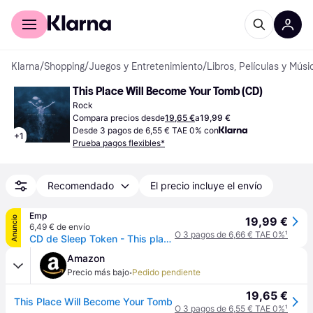
Comprar con Klarna
Para empresas
Klarna
/
Shopping
/
Juegos y Entretenimiento
/
Libros, Películas y Músi
This Place Will Become Your Tomb (CD)
Rock
Compara precios desde
19,65 €
a
19,99 €
Desde 3 pagos de 6,55 € TAE 0% con
+
1
Prueba pagos flexibles*
Recomendado
El precio incluye el envío
Emp
Anuncio
19,99 €
6,49 € de envío
O 3 pagos de 6,66 € TAE 0%
¹
CD de Sleep Token - This place will become your tomb - para Sin clasificar - Standard
Amazon
·
Precio más bajo
Pedido pendiente
19,65 €
This Place Will Become Your Tomb
O 3 pagos de 6,55 € TAE 0%
¹