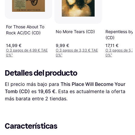
For Those About To
No More Tears (CD)
Repentless by 
Rock AC/DC (CD)
(CD)
14,99 €
9,99 €
17,11 €
O 3 pagos de 4,99 € TAE
O 3 pagos de 3,33 € TAE
O 3 pagos de 5,7
0%
¹
0%
¹
0%
¹
Detalles del producto
El precio más bajo para 
This Place Will Become Your 
Tomb (CD)
 es 
19,65 €
. Esta es actualmente la oferta 
más barata entre 
2
 tiendas.
Características