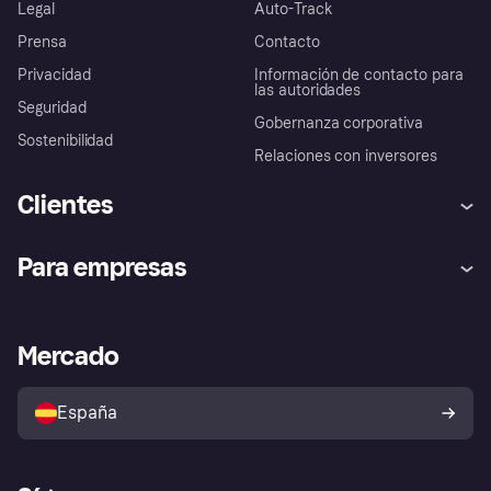
Legal
Auto-Track
Prensa
Contacto
Privacidad
Información de contacto para
las autoridades
Seguridad
Gobernanza corporativa
Sostenibilidad
Relaciones con inversores
Clientes
Ayuda
Promesa de protección contra
Para empresas
el fraude
Inicio de sesión
Nuestra promesa
Asistencia al comerciante
Portal de desarrolladores
Klarna app
Bienestar financiero
Acceso empresas
Estado operativo
Mercado
Directorio de tiendas
Configuración de privacidad
Vende con Klarna
Plataformas y socios
Política de protección al
comprador de Klarna
Tu derecho de desistimiento
España
Reclamaciones