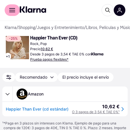
Comprar con Klarna
Para empresas
Klarna
/
Shopping
/
Juegos y Entretenimiento
/
Libros, Películas y Músi
Happier Than Ever (CD)
-25%
Rock, Pop
Precio
10,62 €
Desde 3 pagos de 3,54 € TAE 0% con
+
1
Prueba pagos flexibles*
Recomendado
El precio incluye el envío
Amazon
10,62 €
Happier Than Ever (cd estándar)
O 3 pagos de 3,54 € TAE 0%
¹
¹
*Paga en 3 plazos sin intereses con Klarna. Ejemplo de pago para una
compra de 120€: 3 pagos de 40€, TIN 0 % TAE 0 %. Plazo: 2 meses. Importe