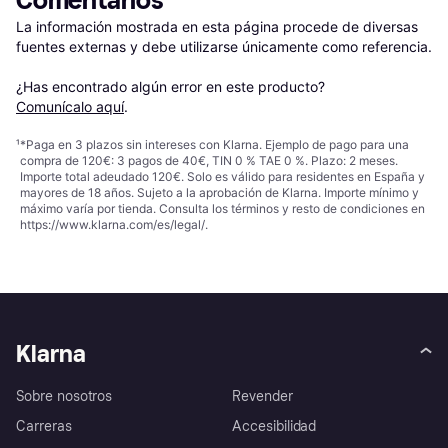
Comentarios
La información mostrada en esta página procede de diversas 
fuentes externas y debe utilizarse únicamente como referencia.

¿Has encontrado algún error en este producto? 
Comunícalo aquí
.
¹
*Paga en 3 plazos sin intereses con Klarna. Ejemplo de pago para una
compra de 120€: 3 pagos de 40€, TIN 0 % TAE 0 %. Plazo: 2 meses.
Importe total adeudado 120€. Solo es válido para residentes en España y
mayores de 18 años. Sujeto a la aprobación de Klarna. Importe mínimo y
máximo varía por tienda. Consulta los términos y resto de condiciones en
https://www.klarna.com/es/legal/
.
Klarna
Sobre nosotros
Revender
Carreras
Accesibilidad