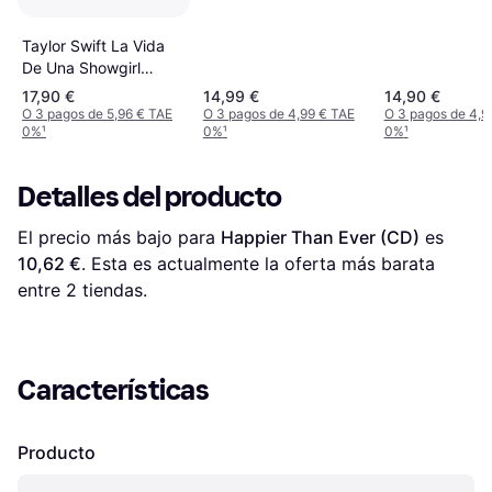
Taylor Swift La Vida
De Una Showgirl
Sudor Y Ed (2025)
17,90 €
14,99 €
14,90 €
(CD)
O 3 pagos de 5,96 € TAE
O 3 pagos de 4,99 € TAE
O 3 pagos de 4,9
0%
¹
0%
¹
0%
¹
Detalles del producto
El precio más bajo para 
Happier Than Ever (CD)
 es 
10,62 €
. Esta es actualmente la oferta más barata 
entre 
2
 tiendas.
Características
Producto