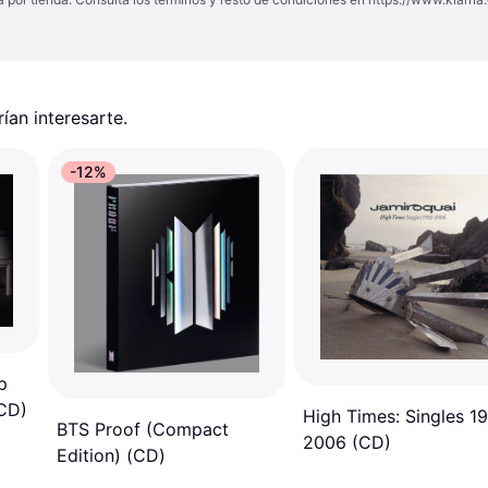
an interesarte.
-12%
p
(CD)
High Times: Singles 1
BTS Proof (Compact
2006 (CD)
Edition) (CD)