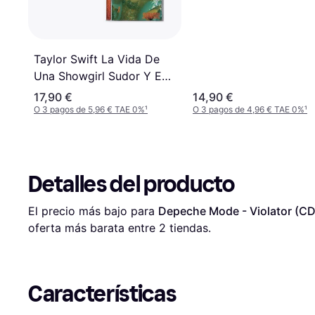
Taylor Swift La Vida De
Una Showgirl Sudor Y Ed
(2025) (CD)
17,90 €
14,90 €
O 3 pagos de 5,96 € TAE 0%
¹
O 3 pagos de 4,96 € TAE 0%
¹
Detalles del producto
El precio más bajo para 
Depeche Mode - Violator (CD
oferta más barata entre 
2
 tiendas.
Características