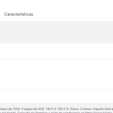
o
Características
ompra de 120€: 3 pagos de 40€, TIN 0 % TAE 0 %. Plazo: 2 meses. Importe total
a por tienda. Consulta los términos y resto de condiciones en
https://www.klarna.